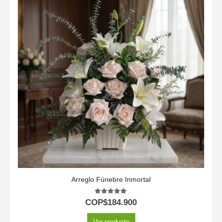
Arreglo Fúnebre Inmortal
5.00
out of 5
COP$
184.900
Ver producto