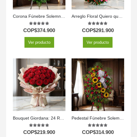
Corona Fúnebre Solemne «Homenaje a Mathias» ⚜️
Arreglo Floral Quiero que Sepas
5.00
out of 5
5.00
out of 5
COP$
374.900
COP$
291.900
Ver producto
Ver producto
Bouquet Giordana: 24 Rosas para una Ocasión Especial 🌹
Pedestal Fúnebre Solemne
5.00
out of 5
5.00
out of 5
COP$
219.900
COP$
314.900