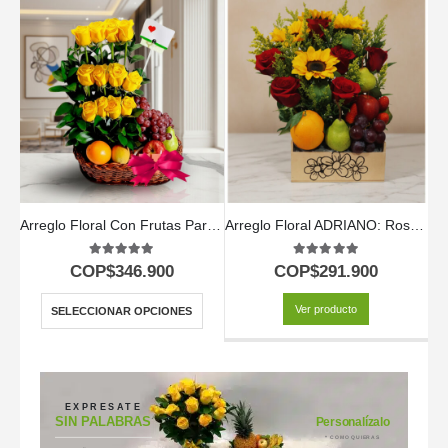
Arreglo Floral Con Frutas Paraíso
Arreglo Floral ADRIANO: Rosas Rojas, Girasoles y Frutas 🌹
5.00
out of 5
5.00
out of 5
COP$
346.900
COP$
291.900
Ver producto
SELECCIONAR OPCIONES
EXPRESATE
SIN PALABRAS
Personalízalo
* COMO QUIERAS