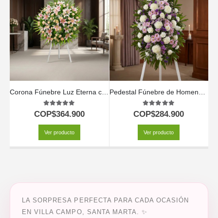
Corona Fúnebre Luz Eterna con Nombre Ethan 🕊️
Pedestal Fúnebre de Homenaje para Patricio: Un Recuerdo Solemne 🕊️
5.00
out of 5
5.00
out of 5
COP$
364.900
COP$
284.900
Ver producto
Ver producto
LA SORPRESA PERFECTA PARA CADA OCASIÓN
EN VILLA CAMPO, SANTA MARTA. ✨