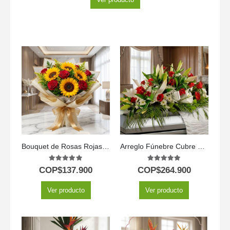
Bouquet de Rosas Rojas y Girasoles
Arreglo Fúnebre Cubre Caja Paraíso
5.00
out of 5
5.00
out of 5
COP$
137.900
COP$
264.900
Ver producto
Ver producto