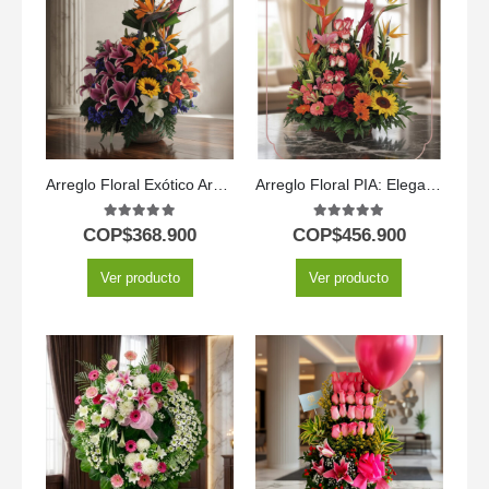
Arreglo Floral Exótico Armonía
Arreglo Floral PIA: Elegancia Exótica con Rosas y Flores Selectas ⚜️
5.00
out of 5
5.00
out of 5
COP$
368.900
COP$
456.900
Ver producto
Ver producto