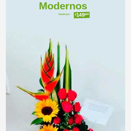
Modernos
149
Llevalo por
900
$