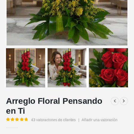
Arreglo Floral Pensando
en Ti
43
valoraciones de clientes
|
Añadir una valoración
5.00
out of 5