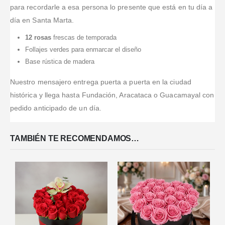
y una muy
para recordarle a esa persona lo presente que está en tu día a
te permite
mi novia
florales, bm
buena calidad
hacer
estaba
atención y
día en Santa Marta.
de las flores.
seguimiento
encantada.
lindos
12 rosas
frescas de temporada
casi que en
Recomiendo
diseños.
Follajes verdes para enmarcar el diseño
tiempo real a
esta florería
tu c
...Leer
Base rústica de madera
Más
Nuestro mensajero entrega puerta a puerta en la ciudad
histórica y llega hasta Fundación, Aracataca o Guacamayal con
pedido anticipado de un día.
TAMBIÉN TE RECOMENDAMOS…