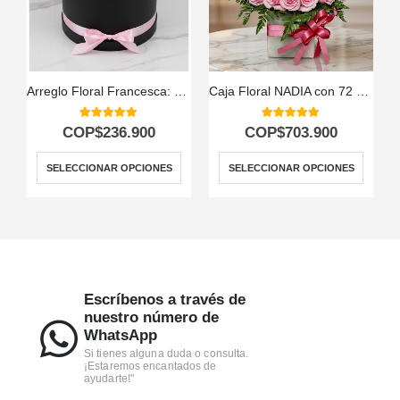
Arreglo Floral Francesca: 21 Rosas en Elegante Cilindro 🤍
Caja Floral NADIA con 72 Rosas: Elegancia Pura 🕊️
5.00
out of 5
5.00
out of 5
COP$
236.900
COP$
703.900
SELECCIONAR OPCIONES
SELECCIONAR OPCIONES
Escríbenos a través de
nuestro número de
WhatsApp
Si tienes alguna duda o consulta.
¡Estaremos encantados de
ayudarte!"