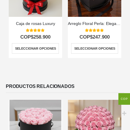
Caja de rosas Luxury
Arreglo Floral Perla: Elegancia en Caja Corazón con Rosas 💝
5.00
out of 5
5.00
out of 5
COP$
258.900
COP$
247.900
SELECCIONAR OPCIONES
SELECCIONAR OPCIONES
PRODUCTOS RELACIONADOS
COP