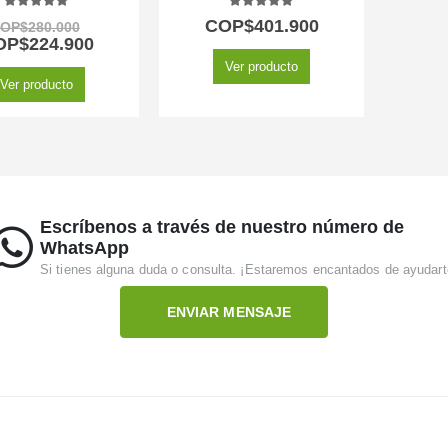
5.00
out of 5
5.00
out of 5
COP$
401.900
OP$
280.000
OP$
224.900
Ver producto
Ver producto
Escríbenos a través de nuestro número de
WhatsApp
Si tienes alguna duda o consulta. ¡Estaremos encantados de ayudart
ENVIAR MENSAJE