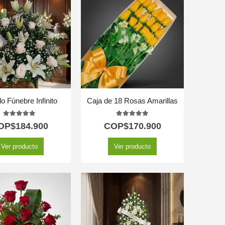
lo Fúnebre Infinito
Caja de 18 Rosas Amarillas
5.00
out of 5
5.00
out of 5
OP$
184.900
COP$
170.900
Ver producto
Ver producto