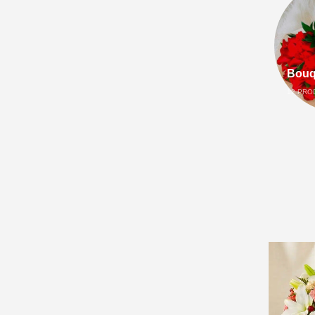
Bouq
12
PRO