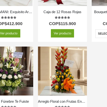
CAJA ARMANI: Exquisito Arreglo de Frutas y Rosas Rojas en Corazón 🌹
Caja de 12 Rosas Rojas
Bouquet
5.00
out of 5
5.00
out of 5
OP$
412.900
COP$
115.900
C
Ver producto
Ver producto
SELEC
 Fúnebre Te Fuiste
Arreglo Floral con Frutas Encanto