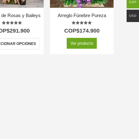
COP
 de Rosas y Baileys
Arreglo Fúnebre Pureza
USD
5.00
out of 5
5.00
out of 5
OP$
291.900
COP$
174.900
Ver producto
CIONAR OPCIONES