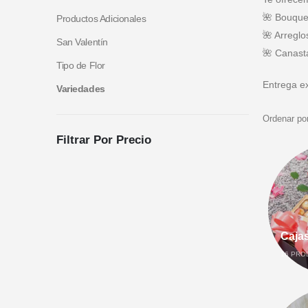
🌺 Bouquet
Productos Adicionales
🌺 Arreglo
San Valentín
🌺 Canasta
Tipo de Flor
Entrega ex
Variedades
Ordenar por
Filtrar Por Precio
Caja
16
PRO