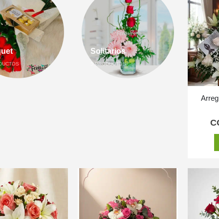
uet
Solitarios
DUCTOS
5
PRODUCTOS
Arreg
C