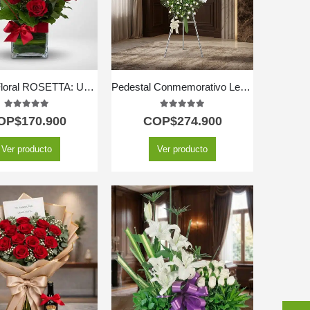
Solitario Floral ROSETTA: Un Clásico de Seis Rosas Rojas 🌹
Pedestal Conmemorativo Legado de Marcos 🕊️
5.00
out of 5
5.00
out of 5
OP$
170.900
COP$
274.900
Ver producto
Ver producto