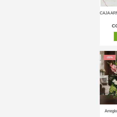
C
-20%
Arreglo