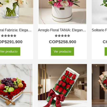
Jarron Floral Fabrizia: Elegancia en Rosas Rosadas y Lirios 🤍
Arreglo Floral TANIA: Elegancia en Caja con Rosas y Orquídeas 🤍
5.00
out of 5
5.00
out of 5
OP$
291.900
COP$
258.900
C
Ver producto
Ver producto