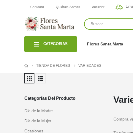
Enví
Contacto
Quiénes Somos
Acceder
CATEGORIAS
Flores Santa Marta
TIENDA DE FLORES
VARIEDADES
Vari
Categorías Del Producto
Día de la Madre
Compra var
Día de la Mujer
Ocasiones
Te ofrece