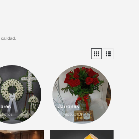
 calidad.
bres
Jarrones
DUCTOS
27
PRODUCTOS