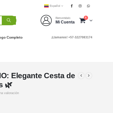
Español
0
Bienvenida/o
Mi Cuenta
logo Completo
¡Llamanos! +57-3227083174
O: Elegante Cesta de
s 🌿
na valoración