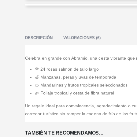
Jisel Rodriguez
Myriam Camacho Nieves
Valorado en
5
de 5
Espectacular el servicio, la calidad humana , los
Valorado en
5
de 5
arbolitos y todo lo que tienen para ofrecer espectacular
Gracias por su puntualidad también por las flores muy
♥️⚡️
hermosas; los utilizo hace mas de un año en diferentes
DESCRIPCIÓN
VALORACIONES (6)
oportunidades y siempre prestan un magnif
...Leer Más
Celebra en grande con Abramio, una cesta vibrante que m
🌹 24 rosas salmón de tallo largo
🍏 Manzanas, peras y uvas de temporada
🍊 Mandarinas y frutos tropicales seleccionados
🌿 Follaje tropical y cesta de fibra natural
Un regalo ideal para convalecencia, agradecimiento o c
corredor turístico sin romper la cadena de frío de las frut
TAMBIÉN TE RECOMENDAMOS…