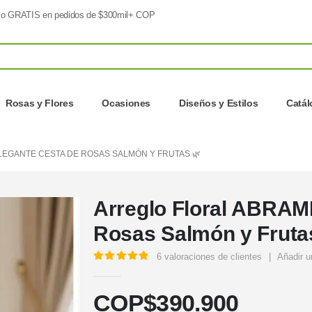
o GRATIS en pedidos de $300mil+ COP
Rosas y Flores
Ocasiones
Diseños y Estilos
Catá
LEGANTE CESTA DE ROSAS SALMÓN Y FRUTAS 🌿
Arreglo Floral ABRAMI
Rosas Salmón y Fruta
6
valoraciones de clientes
|
Añadir u
5.00
out of 5
COP$
390.900