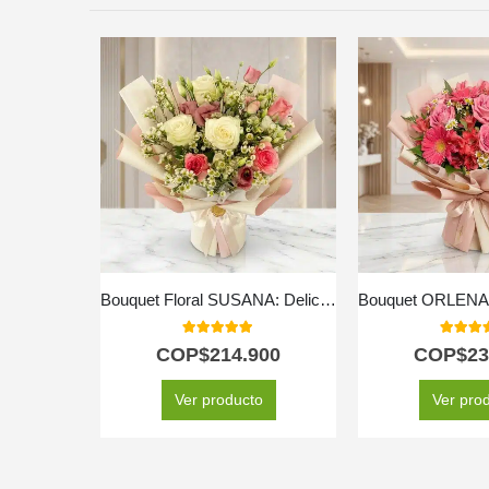
Bouquet Floral SUSANA: Delicadeza en Rosas y Astromelias 🌿
5.00
out of 5
5.00
out
COP$
214.900
COP$
23
Ver producto
Ver pro