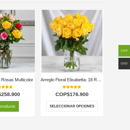
COP
USD
 Rosas Multicolor
Arreglo Floral Elisabetta: 18 Rosas de Amistad y Gratitud 🌼
0
out of 5
5.00
out of 5
$
258.900
COP$
176.900
C
producto
SELECCIONAR OPCIONES
SELEC