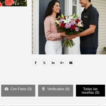
Con Fotos (
0
)
Verificados (
6
)
Todas las
reseñas (
6
)