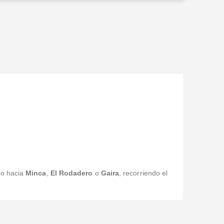
Martha Lucía Garzón Gordillo
Valorado en
5
de 5
Exelente servicio, muy profesionales
go hacia
Minca
,
El Rodadero
o
Gaira
, recorriendo el