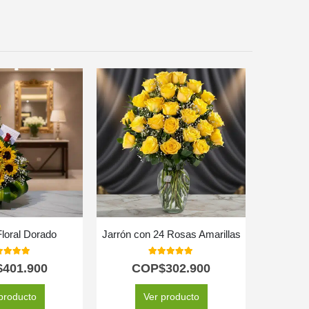
Floral Dorado
Jarrón con 24 Rosas Amarillas
Arreglo c
0
out of 5
5.00
out of 5
$
401.900
COP$
302.900
C
producto
Ver producto