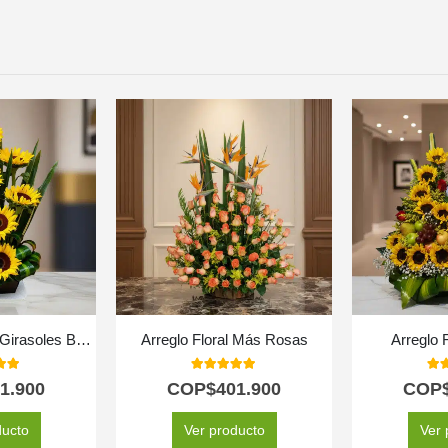
Arreglo Floral con Girasoles Bengala
Arreglo Floral Más Rosas
Arreglo 
 of 5
5.00
out of 5
5.0
1.900
COP$
401.900
COP
ducto
Ver producto
Ver 