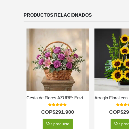
PRODUCTOS RELACIONADOS
Cesta de Flores AZURE: Envía Rosas y Lirios Primaverales a Domicilio 💐
5.00
out of 5
5.00
out
COP$
291.900
COP$
29
Ver producto
Ver pro