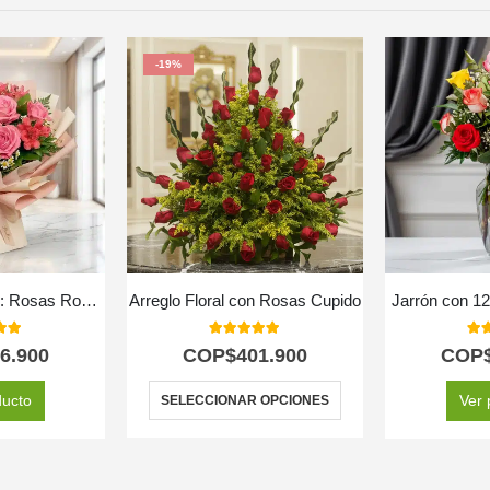
-19%
Bouquet ORLENA: Rosas Rosadas y Gerberas en un Diseño Primaveral 🌸
Arreglo Floral con Rosas Cupido
Jarrón con 12
 of 5
5.00
out of 5
5.0
6.900
COP$
401.900
COP
ducto
Ver 
SELECCIONAR OPCIONES