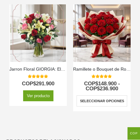
Jarron Floral GIORGIA: Elegancia en Rosas Rojas, Rosadas y Lirios 🌹
Ramillete o Bouquet de Rosas
5.00
out of 5
5.00
out of 5
COP$
291.900
COP$
148.900
-
COP$
236.900
Ver producto
SELECCIONAR OPCIONES
COP