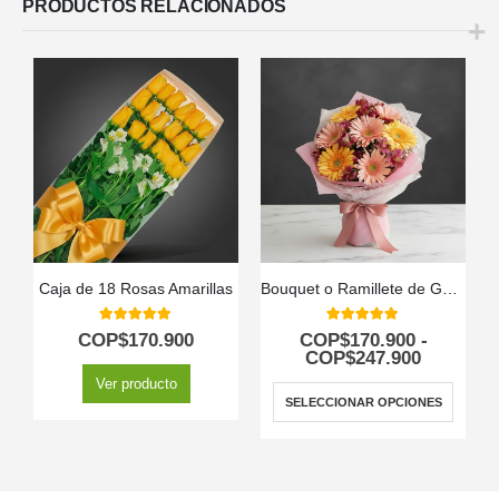
PRODUCTOS RELACIONADOS
Caja de 18 Rosas Amarillas
Bouquet o Ramillete de Gerberas Multicolor
5.00
out of 5
5.00
out of 5
COP$
170.900
COP$
170.900
-
COP$
247.900
Ver producto
SELECCIONAR OPCIONES