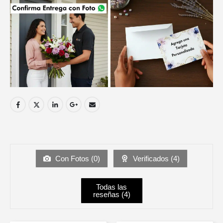
Con Fotos (
0
)
Verificados (
4
)
Todas las
reseñas (
4
)