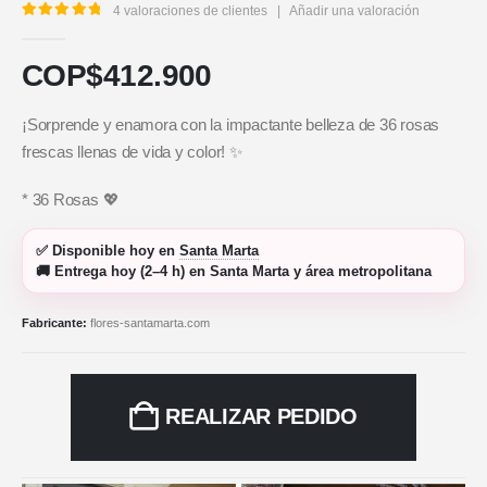
4
valoraciones de clientes
|
Añadir una valoración
5.00
out of 5
COP$
412.900
¡Sorprende y enamora con la impactante belleza de 36 rosas
frescas llenas de vida y color! ✨
* 36 Rosas 💖
✅
Disponible hoy
en
Santa Marta
🚚
Entrega hoy (2–4 h)
en Santa Marta y área metropolitana
Fabricante:
flores-santamarta.com
REALIZAR PEDIDO