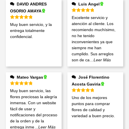
DAVID ANDRES
Luis Angel
OSORIO AMAYA
Valorado en
5
de 5
Excelente servicio y
Valorado en
5
de 5
atención al cliente. Los
Muy buen servicio, y la
recomiendo muchísimo,
entrega totalmente
no he tenido
confidencial.
inconvenientes ya que
siempre me han
cumplido. Sus arreglos
son de ca
...Leer Más
Mateo Vargas
José Florentino
Acosta Gaviria
Valorado en
5
de 5
Muy buen servicio, las
Valorado en
5
de 5
flores preciosas la alegría
Uno de los mejores
inmensa. Con un website
puntos para comprar
fácil de usar y
flores de calidad y
notificaciones del proceso
variedad a buen precio.
de la orden y de la
entrega inme
...Leer Más