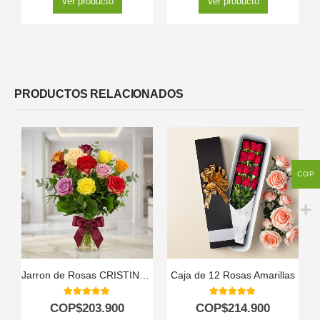
Ver producto
Ver producto
PRODUCTOS RELACIONADOS
COP
Jarron de Rosas CRISTINA: Elegancia en 12 Tonos Surtidos ⚜️
Caja de 12 Rosas Amarillas
5.00
out of 5
5.00
out of 5
COP$
203.900
COP$
214.900