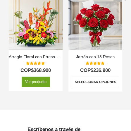
Arreglo Floral con Frutas Hawai
Jarrón con 18 Rosas
5.00
out of 5
5.00
out of 5
COP$
368.900
COP$
236.900
Ver producto
SELECCIONAR OPCIONES
Escríbenos a través de