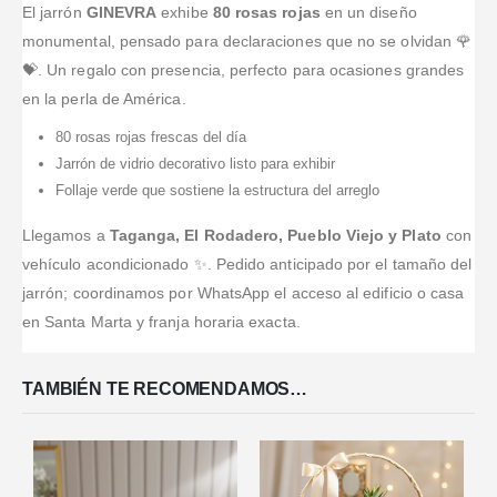
Muy buena
Pedido desde
variedad y
gracias. Me
empresa
El jarrón
GINEVRA
exhibe
80 rosas rojas
en un diseño
asesoría y
el extranjero
calidad en el
encantó el
sería,
monumental, pensado para declaraciones que no se olvidan 🌹
cumplimiento.
por la pagina
servicio
arreglo,
comprometida,
💝. Un regalo con presencia, perfecto para ocasiones grandes
al 100
web de la
diferente y
con una
recomendados!!
en la perla de América.
floristeria
creativo.
atención
Cuidaron
funciono
Quedé
eficaz, única.
80 rosas rojas frescas del día
cada detalle y
perfectamente.
felizzzzz!
Los mejores
Jarrón de vidrio decorativo listo para exhibir
la verdad
Entrega sin
precios del
quedé
Follaje verde que sostiene la estructura del arreglo
contratiempos.
mercado y
fascinada con
La a
...Leer
comprometidos
Llegamos a
Taganga, El Rodadero, Pueblo Viejo y Plato
con
...Leer Más
Más
con su
vehículo acondicionado ✨. Pedido anticipado por el tamaño del
trabajo. La
calidad
jarrón; coordinamos por WhatsApp el acceso al edificio o casa
de
...Leer Más
en Santa Marta y franja horaria exacta.
TAMBIÉN TE RECOMENDAMOS…