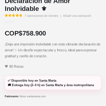
Declaración de Amor
Inolvidable ⚜️
7
valoraciones de clientes
|
Añadir una valoración
5.00
out of 5
COP$
758.900
¡Deja una impresión inolvidable con esta vibrante declaración de
amor! ✨ Un diseño espectacular y fresco, ideal para expresar
gratitud y cariño de corazón.
💖 80 Rosas
✅
Disponible hoy
en
Santa Marta
🚚
Entrega hoy (2–4 h)
en Santa Marta y área metropolitana
Fabricante:
flores-santamarta.com