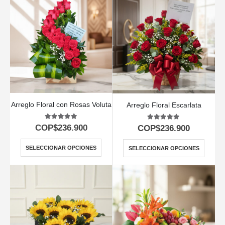
Arreglo Floral con Rosas Voluta
Arreglo Floral Escarlata
5.00
out of 5
5.00
out of 5
COP$
236.900
COP$
236.900
SELECCIONAR OPCIONES
SELECCIONAR OPCIONES