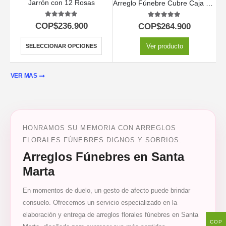
Jarrón con 12 Rosas
Arreglo Fúnebre Cubre Caja Paraíso
5.00
out of 5
5.00
out of 5
COP$
236.900
COP$
264.900
Ver producto
SELECCIONAR OPCIONES
VER MAS
HONRAMOS SU MEMORIA CON ARREGLOS
FLORALES FÚNEBRES DIGNOS Y SOBRIOS.
Arreglos Fúnebres en Santa
Marta
En momentos de duelo, un gesto de afecto puede brindar
consuelo. Ofrecemos un servicio especializado en la
elaboración y entrega de arreglos florales fúnebres en Santa
COP