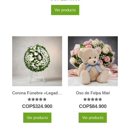
Ver producto
Corona Fúnebre «Legado de Paz»: Un Homenaje Floral a Mesha 🕊️
Oso de Felpa Miel
5.00
out of 5
5.00
out of 5
COP$
324.900
COP$
84.900
Ver producto
Ver producto