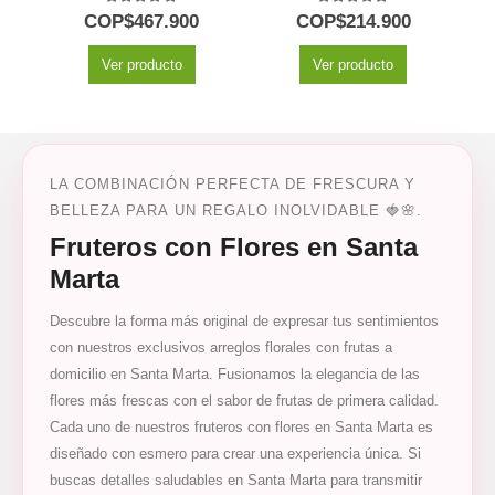
5.00
out of 5
5.00
out of 5
COP$
467.900
COP$
214.900
Ver producto
Ver producto
LA COMBINACIÓN PERFECTA DE FRESCURA Y
BELLEZA PARA UN REGALO INOLVIDABLE 🍓🌸.
Fruteros con Flores en Santa
Marta
Descubre la forma más original de expresar tus sentimientos
con nuestros exclusivos arreglos florales con frutas a
domicilio en Santa Marta. Fusionamos la elegancia de las
flores más frescas con el sabor de frutas de primera calidad.
Cada uno de nuestros fruteros con flores en Santa Marta es
diseñado con esmero para crear una experiencia única. Si
buscas detalles saludables en Santa Marta para transmitir