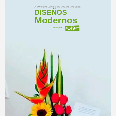
Hermosos ramos de Flores Frescas!
DISEÑOS
Modernos
149
Llevalo por
900
$