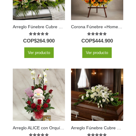
Arreglo Fúnebre Cubre Caja Paraíso
Corona Fúnebre «Homenaje Perpetuo Abraham» para un Último Adiós 🕊️
5.00
out of 5
5.00
out of 5
COP$
264.900
COP$
444.900
Ver producto
Ver producto
Arreglo ALICE con Orquídea Majestuosa, Rosas Rojas y Peluche ⚜️
Arreglo Fúnebre Cubre Caja Bondad