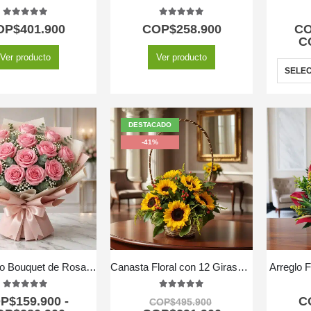
5.00
out of 5
5.00
out of 5
OP$
401.900
COP$
258.900
C
C
Ver producto
Ver producto
SELEC
DESTACADO
-41%
Ramillete o Bouquet de Rosas Rosadas
Canasta Floral con 12 Girasoles
Arreglo F
5.00
out of 5
5.00
out of 5
P$
159.900
-
C
COP$
495.900