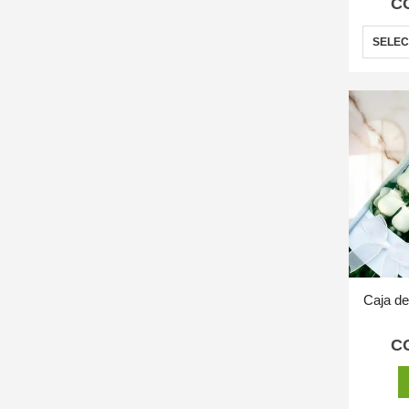
C
SELEC
Caja d
C