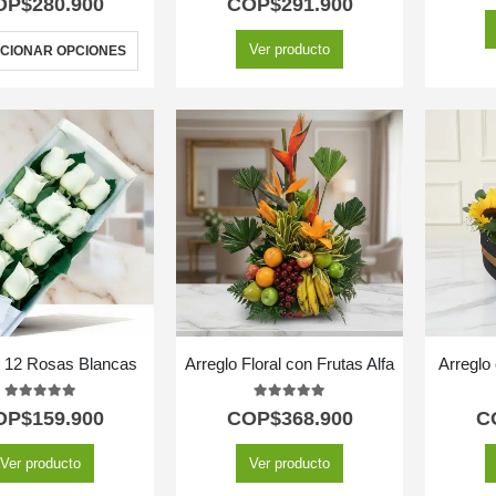
OP$
280.900
COP$
291.900
Ver producto
CIONAR OPCIONES
e 12 Rosas Blancas
Arreglo Floral con Frutas Alfa
Arreglo 
5.00
out of 5
5.00
out of 5
OP$
159.900
COP$
368.900
C
Ver producto
Ver producto