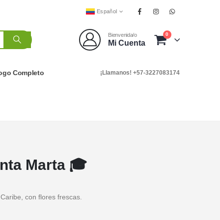
Español
0
Bienvenida/o
Mi Cuenta
logo Completo
¡Llamanos! +57-3227083174
anta Marta 🎓
Caribe, con flores frescas.