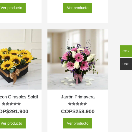
Ver producto
Ver producto
COP
USD
con Girasoles Soleil
Jarrón Primavera
5.00
out of 5
5.00
out of 5
OP$
291.900
COP$
258.900
Ver producto
Ver producto