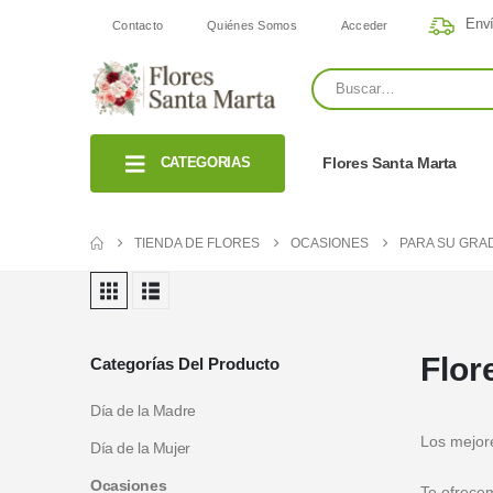
Enví
Contacto
Quiénes Somos
Acceder
CATEGORIAS
Flores Santa Marta
TIENDA DE FLORES
OCASIONES
PARA SU GRA
Flor
Categorías Del Producto
Día de la Madre
Los mejore
Día de la Mujer
Ocasiones
Te ofrece