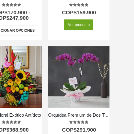
5.00
out of 5
5.00
out of 5
OP$
170.900
-
COP$
159.900
OP$
247.900
Ver producto
CIONAR OPCIONES
loral Exótico Antídoto
Orquídea Premium de Dos Tallos – Deluxe
5.00
out of 5
5.00
out of 5
OP$
368.900
COP$
291.900