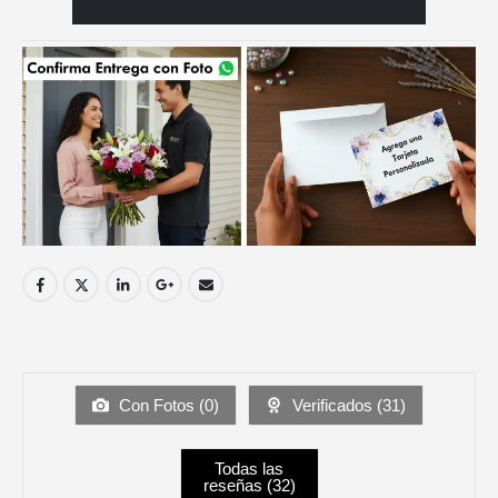
Con Fotos (
0
)
Verificados (
31
)
Todas las
reseñas (
32
)