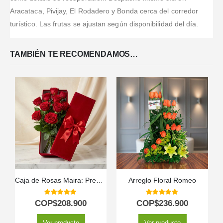
Aracataca, Pivijay, El Rodadero y Bonda cerca del corredor
turístico. Las frutas se ajustan según disponibilidad del día.
TAMBIÉN TE RECOMENDAMOS…
Caja de Rosas Maira: Premium con 12 Rosas de Exportación 🌹
Arreglo Floral Romeo
5.00
out of 5
5.00
out of 5
COP$
208.900
COP$
236.900
Ver producto
Ver producto