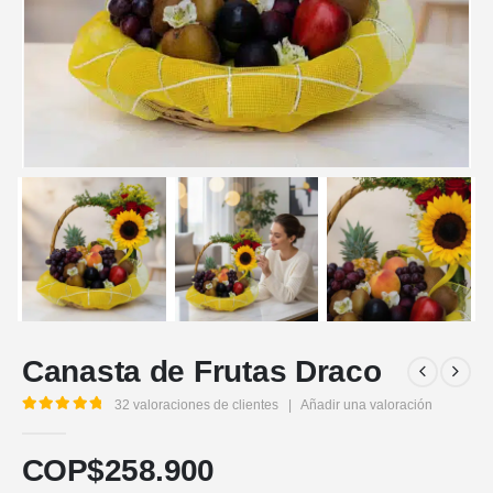
Canasta de Frutas Draco
32
valoraciones de clientes
|
Añadir una valoración
5.00
out of 5
COP$
258.900