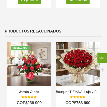
PRODUCTOS RELACIONADOS
DESTACADO
COP
Jarrón Otoño
Bouquet TIZIANA: Lujo y Pasión en 80 Rosas Premium 🌹
5.00
out of 5
5.00
out of 5
COP$
236.900
COP$
758.900