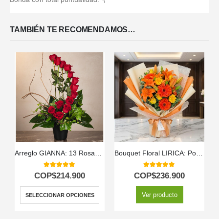
TAMBIÉN TE RECOMENDAMOS…
Arreglo GIANNA: 13 Rosas que Simbolizan Amor y Pasión 🌹
Bouquet Floral LIRICA: Poesía en Lirios Naranja y Rosas Amarillas 📜
A
5.00
out of 5
5.00
out of 5
COP$
214.900
COP$
236.900
Ver producto
SELECCIONAR OPCIONES