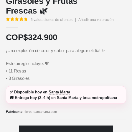
Girasoles y Frutas
Frescas 🌿
6
valoraciones de clientes
|
Añadir una valoración
5.00
out of 5
COP$
324.900
¡Una explosión de color y sabor para alegrar el día! ✨
Este arreglo incluye: 💖
• 11 Rosas
• 3 Girasoles
✅
Disponible hoy
en
Santa Marta
🚚
Entrega hoy (2–4 h)
en Santa Marta y área metropolitana
Fabricante:
flores-santamarta.com