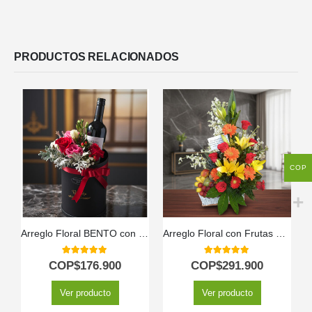
PRODUCTOS RELACIONADOS
COP
Arreglo Floral BENTO con Rosas y Vino | Elegancia para Regalar 🎁
Arreglo Floral con Frutas Quitana
5.00
out of 5
5.00
out of 5
COP$
176.900
COP$
291.900
Ver producto
Ver producto