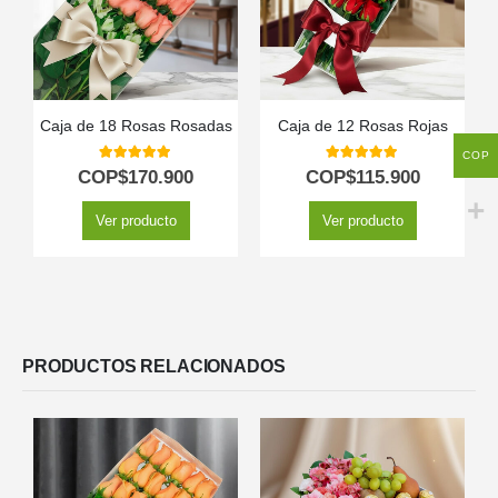
Caja de 18 Rosas Rosadas
Caja de 12 Rosas Rojas
COP
5.00
out of 5
5.00
out of 5
COP$
170.900
COP$
115.900
Ver producto
Ver producto
PRODUCTOS RELACIONADOS