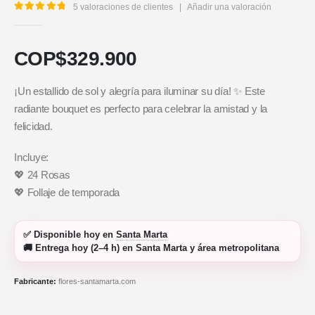
5
valoraciones de clientes
|
Añadir una valoración
5.00
out of 5
COP$
329.900
¡Un estallido de sol y alegría para iluminar su día! ✨ Este
radiante bouquet es perfecto para celebrar la amistad y la
felicidad.
Incluye:
💖 24 Rosas
💖 Follaje de temporada
✅
Disponible hoy
en
Santa Marta
🚚
Entrega hoy (2–4 h)
en Santa Marta y área metropolitana
Fabricante:
flores-santamarta.com