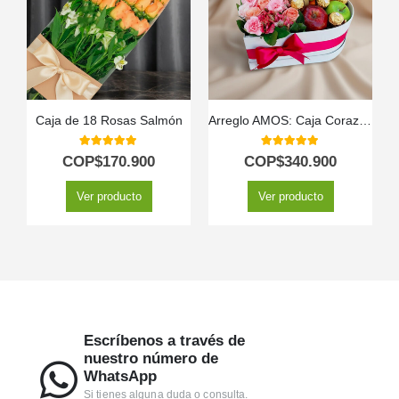
Caja de 18 Rosas Salmón
Arreglo AMOS: Caja Corazón de Rosas con Frutas y Ferrero 💝
5.00
out of 5
5.00
out of 5
COP$
170.900
COP$
340.900
Ver producto
Ver producto
Escríbenos a través de
nuestro número de
WhatsApp
Si tienes alguna duda o consulta.