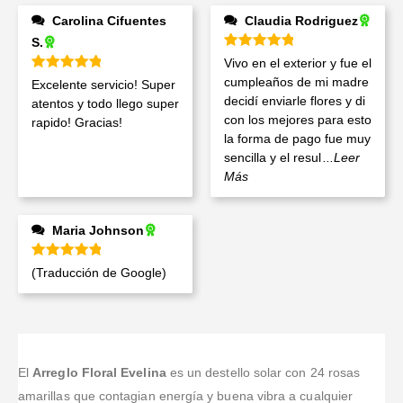
Carolina Cifuentes
Claudia Rodriguez
S.
Valorado en
5
de 5
Vivo en el exterior y fue el
Valorado en
5
de 5
cumpleaños de mi madre
Excelente servicio! Super
decidí enviarle flores y di
atentos y todo llego super
con los mejores para esto
rapido! Gracias!
la forma de pago fue muy
sencilla y el resul
...Leer
Más
Maria Johnson
Valorado en
5
de 5
(Traducción de Google)
El
Arreglo Floral Evelina
es un destello solar con 24 rosas
amarillas que contagian energía y buena vibra a cualquier