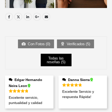
Con Fotos (
0
)
Verificados (
5
)
Todas las
reseñas (
5
)
Edgar Hernando
Danna Sierra
Neira Leon
Valorado en
5
de 5
Excelente Servicio y
Valorado en
5
de 5
respuesta Rápida!
Excelente servicio,
puntualidad y calidad