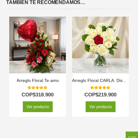
TAMBIÉN TE RECOMENDAMOS…
Arreglo Floral Te amo
Arreglo Floral CARLA: Diseño Premium con 12 Rosas de Tallo Largo 🌹
5.00
out of 5
5.00
out of 5
COP$
318.900
COP$
219.900
Ver producto
Ver producto
COP