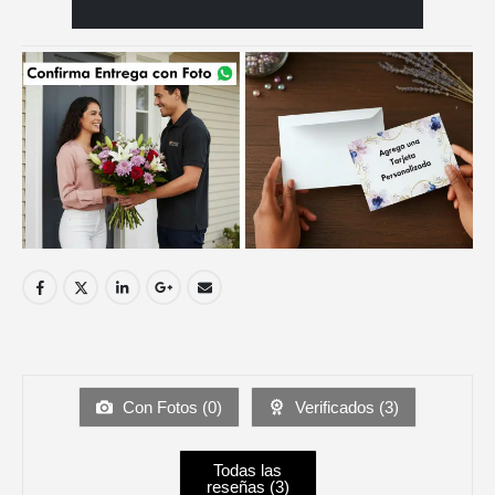
Con Fotos (
0
)
Verificados (
3
)
Todas las
reseñas (
3
)