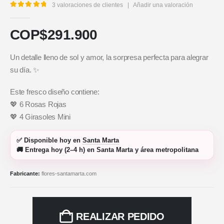
3
valoraciones de clientes
|
Añadir una valoración
5.00
out of 5
COP$
291.900
Un detalle lleno de sol y amor, la sorpresa perfecta para alegrar
su día. ✨
Este fresco diseño contiene:
💖 6 Rosas Rojas
💖 4 Girasoles Mini
✅
Disponible hoy
en
Santa Marta
🚚
Entrega hoy (2–4 h)
en Santa Marta y área metropolitana
Fabricante:
flores-santamarta.com
REALIZAR PEDIDO