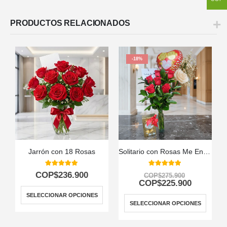
PRODUCTOS RELACIONADOS
-18%
Jarrón con 18 Rosas
Solitario con Rosas Me Enamoras
5.00
out of 5
5.00
out of 5
COP$
236.900
COP$
275.900
COP$
225.900
SELECCIONAR OPCIONES
SELECCIONAR OPCIONES