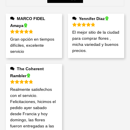
MARCO FIDEL
Yennifer Diaz
Amaya
Valorado en
5
de 5
El mejor sitio de la ciudad
Valorado en
5
de 5
para comprar flores ,
Gran opción en tiempos
micha variedad y buenos
difíciles, excelente
precios.
servicio
The Coherent
Rambler
Valorado en
5
de 5
Realmente satisfechos
con el servicio.
Felicitaciones, hicimos el
pedido ayer sabado
desde Francia y hoy
domingo, las flores
fueron entregadas a las