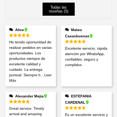
Todas las
reseñas (
5
)
Alice
Mateo
Casasbuenas
Valorado en
5
de 5
He tenido oportunidad de
Valorado en
5
de 5
realizar pedidos en varias
Excelente servicio, rápida
oportunidades. Los
atención por WhatsApp,
productos siempre de
confiables, seguro y
excelente calidad y
cumplidos.
cuidado. La entrega
puntual. Siempre h
...Leer
Más
Alexander Mejia
ESTEFANIA
CARDENAL
Valorado en
5
de 5
Great service. Timely
Valorado en
5
de 5
arrival and amazing
Es un excelente servicio y