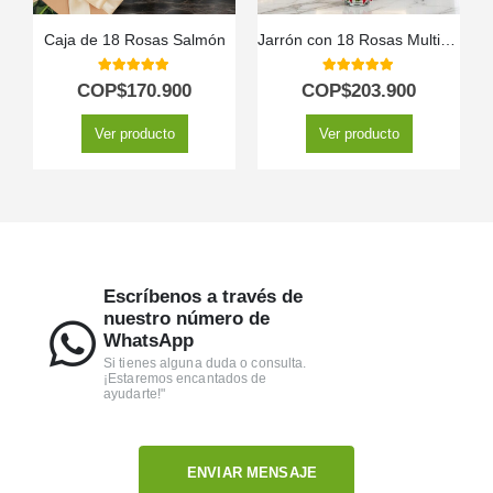
Caja de 18 Rosas Salmón
Jarrón con 18 Rosas Multicolor
5.00
out of 5
5.00
out of 5
COP$
170.900
COP$
203.900
Ver producto
Ver producto
Escríbenos a través de
nuestro número de
WhatsApp
Si tienes alguna duda o consulta.
¡Estaremos encantados de
ayudarte!"
ENVIAR MENSAJE