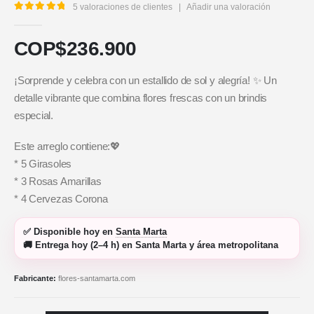
5
valoraciones de clientes
|
Añadir una valoración
5.00
out of 5
COP$
236.900
¡Sorprende y celebra con un estallido de sol y alegría! ✨ Un
detalle vibrante que combina flores frescas con un brindis
especial.
Este arreglo contiene:💖
* 5 Girasoles
* 3 Rosas Amarillas
* 4 Cervezas Corona
✅
Disponible hoy
en
Santa Marta
🚚
Entrega hoy (2–4 h)
en Santa Marta y área metropolitana
Fabricante:
flores-santamarta.com