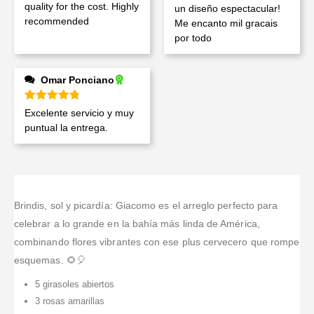
quality for the cost. Highly
un diseño espectacular!
recommended
Me encanto mil gracais
por todo
Omar Ponciano
Valorado en
5
de 5
Excelente servicio y muy
puntual la entrega.
Brindis, sol y picardía: Giacomo es el arreglo perfecto para
celebrar a lo grande en la bahía más linda de América,
combinando flores vibrantes con ese plus cervecero que rompe
esquemas. 🌻🎈
5 girasoles abiertos
3 rosas amarillas