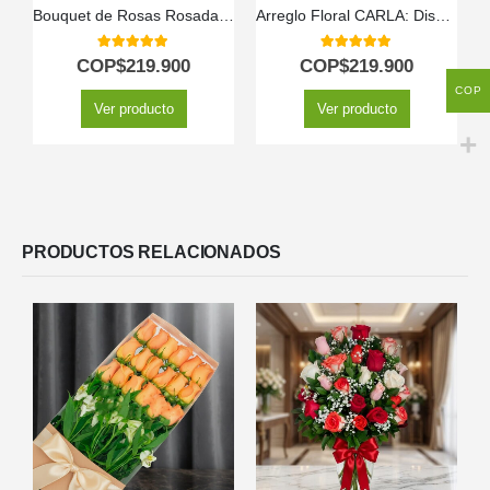
Bouquet de Rosas Rosadas y Blancas LARAINA | Arreglo Primaveral 🕊️
Arreglo Floral CARLA: Diseño Premium con 12 Rosas de Tallo Largo 🌹
5.00
out of 5
5.00
out of 5
COP$
219.900
COP$
219.900
COP
Ver producto
Ver producto
PRODUCTOS RELACIONADOS