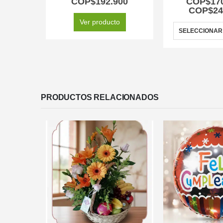
COP$
192.900
COP$
17
COP$
24
Ver producto
SELECCIONAR
PRODUCTOS RELACIONADOS