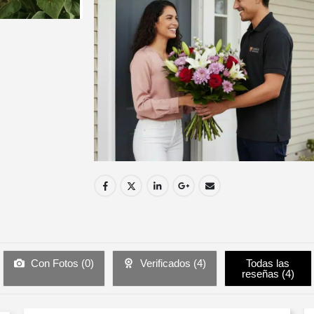
Con Fotos (
0
)
Verificados (
4
)
Todas las
reseñas (
4
)