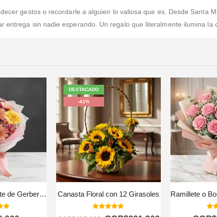
radecer gestos o recordarle a alguien lo valiosa que es. Desde Santa
r entrega sin nadie esperando. Un regalo que literalmente ilumina la 
DESTACADO
-41%
Bouquet o Ramillete de Gerberas Multicolor
Canasta Floral con 12 Girasoles
 of 5
5.00
out of 5
5.0