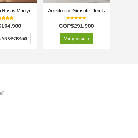
on Rosas Marilyn
Arreglo con Girasoles Temis
Caja d
0
out of 5
5.00
out of 5
$
164.900
COP$
291.900
C
Ver producto
NAR OPCIONES
e!"