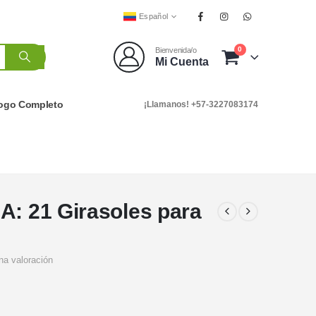
Español
0
Bienvenida/o
Mi Cuenta
logo Completo
¡Llamanos! +57-3227083174
A: 21 Girasoles para
na valoración