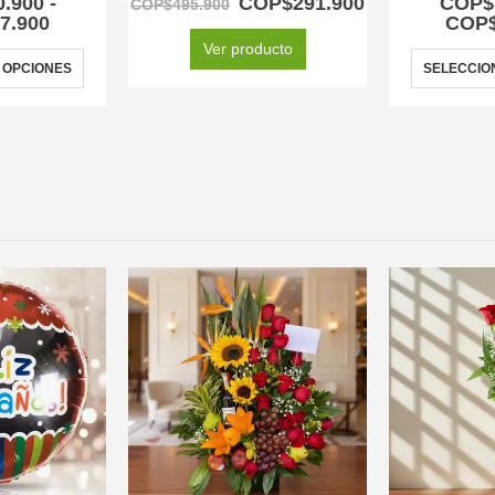
0.900
-
COP$
291.900
COP$
COP$
495.900
7.900
COP
Ver producto
 OPCIONES
SELECCIO