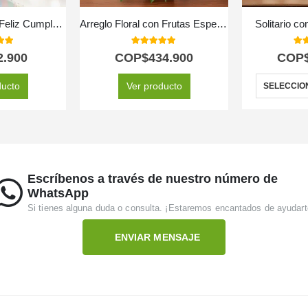
Globo Metalizado Feliz Cumpleaños
Arreglo Floral con Frutas Especial
Solitario c
 of 5
5.00
out of 5
5.0
2.900
COP$
434.900
COP
ducto
Ver producto
SELECCIO
Escríbenos a través de nuestro número de
WhatsApp
Si tienes alguna duda o consulta. ¡Estaremos encantados de ayudart
ENVIAR MENSAJE