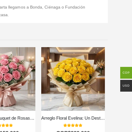
 Marta llegamos a Bonda, Ciénaga o Fundación
casa.
COP
USD
Ramillete o Bouquet de Rosas Rosadas
Arreglo Floral Evelina: Un Destello de Sol con 24 Rosas ✨
Arreglo
0
out of 5
5.00
out of 5