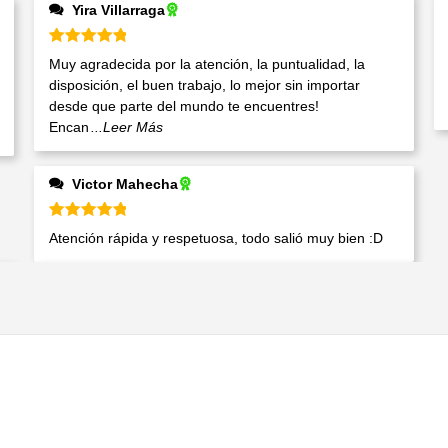
Yira Villarraga
Valorado en
5
de 5
Muy agradecida por la atención, la puntualidad, la
disposición, el buen trabajo, lo mejor sin importar
desde que parte del mundo te encuentres!
Encan
...Leer Más
Victor Mahecha
Valorado en
5
de 5
Atención rápida y respetuosa, todo salió muy bien :D