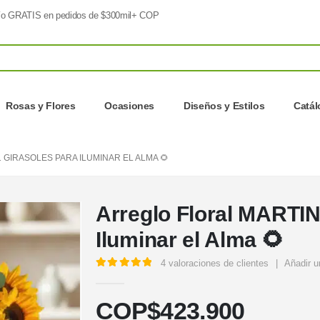
o GRATIS en pedidos de $300mil+ COP
Rosas y Flores
Ocasiones
Diseños y Estilos
Catá
 GIRASOLES PARA ILUMINAR EL ALMA 🌻
Arreglo Floral MARTIN
Iluminar el Alma 🌻
4
valoraciones de clientes
|
Añadir u
5.00
out of 5
COP$
423.900