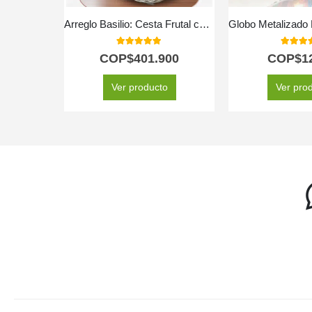
Arreglo Basilio: Cesta Frutal con Delicadas Rosas y Lirios 🌿
5.00
out of 5
5.00
out
COP$
401.900
COP$
1
Ver producto
Ver pro