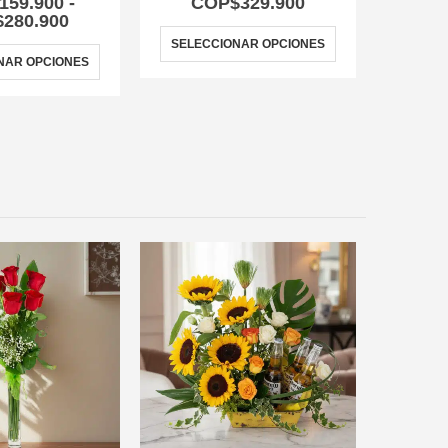
159.900
-
COP$
329.900
C
$
280.900
SELECCIONAR OPCIONES
NAR OPCIONES