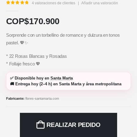
4
valoraciones de clientes
|
Añadir una valoración
5.00
out of 5
COP$
170.900
Sorprende con un torbellino de romance y dulzura en tonos
pastel. 💖✨
* 22 Rosas Blancas y Rosadas
* Follaje fresco 💖
✅
Disponible hoy
en
Santa Marta
🚚
Entrega hoy (2–4 h)
en Santa Marta y área metropolitana
Fabricante:
flores-santamarta.com
REALIZAR PEDIDO