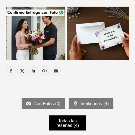
Con Fotos (
0
)
Verificados (
4
)
Todas las
reseñas (
4
)