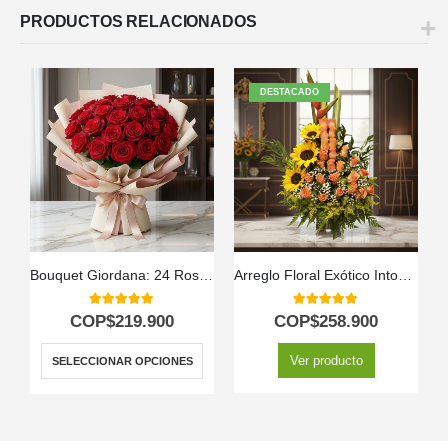
PRODUCTOS RELACIONADOS
DESTACADO
Bouquet Giordana: 24 Rosas para una Ocasión Especial 🌹
Arreglo Floral Exótico Intocable
5.00
out of 5
5.00
out of 5
COP$
219.900
COP$
258.900
Ver producto
SELECCIONAR OPCIONES