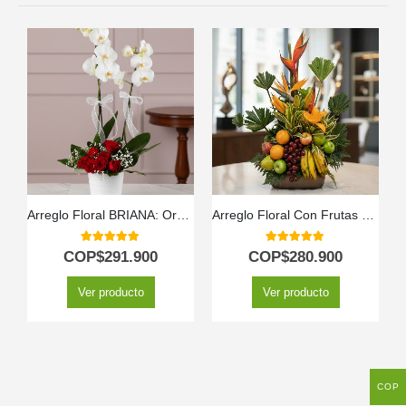
Arreglo Floral BRIANA: Orquídea y Rosas Rojas para Enamorar 🌹
Arreglo Floral Con Frutas Bahamas
5.00
out of 5
5.00
out of 5
COP$
291.900
COP$
280.900
Ver producto
Ver producto
COP