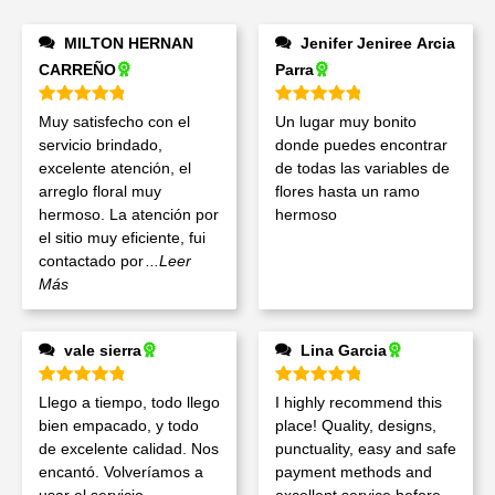
MILTON HERNAN
Jenifer Jeniree Arcia
CARREÑO
Parra
Valorado en
5
de 5
Valorado en
5
de 5
Muy satisfecho con el
Un lugar muy bonito
servicio brindado,
donde puedes encontrar
excelente atención, el
de todas las variables de
arreglo floral muy
flores hasta un ramo
hermoso. La atención por
hermoso
el sitio muy eficiente, fui
contactado por
...Leer
Más
vale sierra
Lina Garcia
Valorado en
5
de 5
Valorado en
5
de 5
Llego a tiempo, todo llego
I highly recommend this
bien empacado, y todo
place! Quality, designs,
de excelente calidad. Nos
punctuality, easy and safe
encantó. Volveríamos a
payment methods and