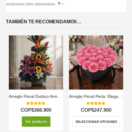
sorpresas bien planeadas. 💐✨
TAMBIÉN TE RECOMENDAMOS…
Arreglo Floral Exótico Armonía
Arreglo Floral Perla: Elegancia en Caja Corazón con Rosas 💝
5.00
out of 5
5.00
out of 5
COP$
368.900
COP$
247.900
Ver producto
SELECCIONAR OPCIONES