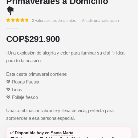
Primaverales a Domicilio
💐
3
valoraciones de clientes
|
Añadir una valoración
5.00
out of 5
COP$
291.900
¡Una explosión de alegría y color para iluminar su día! ✨ Ideal
para toda ocasión.
Esta cesta primaveral contiene:
💖 Rosas Fucsia
💖 Lirios
💖 Follaje fresco
Una combinación vibrante y llena de vida, perfecta para
sorprender a esa persona especial.
✅
Disponible hoy
en
Santa Marta