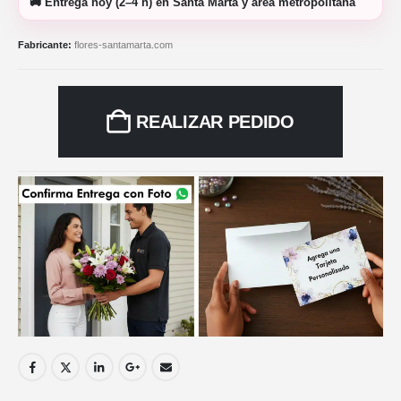
🚚
Entrega hoy (2–4 h)
en Santa Marta y área metropolitana
Fabricante:
flores-santamarta.com
REALIZAR PEDIDO