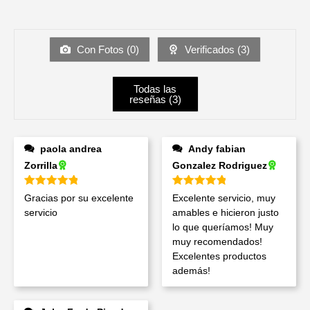
Con Fotos (
0
)
Verificados (
3
)
Todas las
reseñas (
3
)
paola andrea
Andy fabian
Zorrilla
Gonzalez Rodriguez
Valorado en
5
de 5
Valorado en
5
de 5
Gracias por su excelente
Excelente servicio, muy
servicio
amables e hicieron justo
lo que queríamos! Muy
muy recomendados!
Excelentes productos
además!