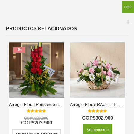
COP
PRODUCTOS RELACIONADOS
-8%
Arreglo Floral Pensando en Ti
Arreglo Floral RACHELE: Delicada Cesta con 12 Rosas Rosadas y Flores de Temporada 🕊️
5.00
out of 5
5.00
out of 5
COP$
302.900
COP$
220.900
COP$
203.900
Ver producto