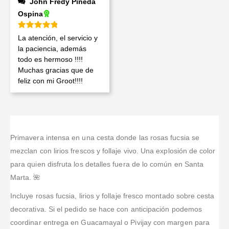
John Fredy Pineda
Ospina
Valorado en
5
de 5
La atención, el servicio y
la paciencia, además
todo es hermoso !!!!
Muchas gracias que de
feliz con mi Groot!!!!
Primavera intensa en una cesta donde las rosas fucsia se
mezclan con lirios frescos y follaje vivo. Una explosión de color
para quien disfruta los detalles fuera de lo común en Santa
Marta. 🌺
Incluye rosas fucsia, lirios y follaje fresco montado sobre cesta
decorativa. Si el pedido se hace con anticipación podemos
coordinar entrega en Guacamayal o Pivijay con margen para