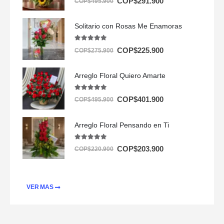
COP$
291.900
COP$
495.900
Solitario con Rosas Me Enamoras
5.00
out of 5
COP$
225.900
COP$
275.900
Arreglo Floral Quiero Amarte
5.00
out of 5
COP$
401.900
COP$
495.900
Arreglo Floral Pensando en Ti
5.00
out of 5
COP$
203.900
COP$
220.900
VER MAS