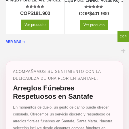
Arreglo Floral LILIAN: Delicada Caja con Rosas Lila y Rojas 🤍
Caja Floral ENNIO: Rosas Rojas y Vino Tinto para Regalar 🍷
5.00
out of 5
5.00
out of 5
COP$
181.900
COP$
401.900
Ver producto
Ver producto
COP
VER MAS
ACOMPAÑAMOS SU SENTIMIENTO CON LA
DELICADEZA DE UNA FLOR EN SANTAFE.
Arreglos Fúnebres
Respetuosos en Santafe
En momentos de duelo, un gesto de cariño puede ofrecer
consuelo. Ofrecemos un servicio discreto y respetuoso de
arreglos florales fúnebres en Santafe, Santa Marta. Nuestra
selección incluye desde elegantes coronas fúnebres en