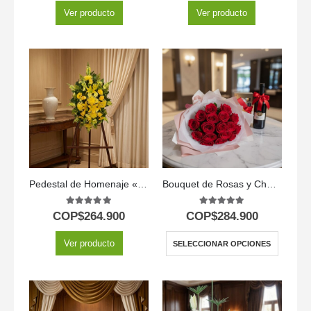
Ver producto
Ver producto
Pedestal de Homenaje «El Legado de Sebastian» 🌿
Bouquet de Rosas y Chocolates
5.00
out of 5
5.00
out of 5
COP$
264.900
COP$
284.900
Ver producto
SELECCIONAR OPCIONES