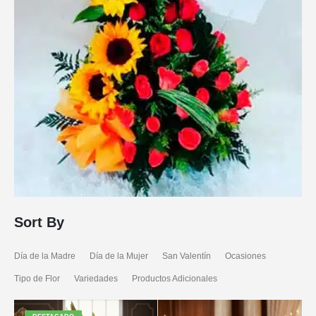
Sort By
Día de la Madre
Día de la Mujer
San Valentín
Ocasiones
Tipo de Flor
Variedades
Productos Adicionales