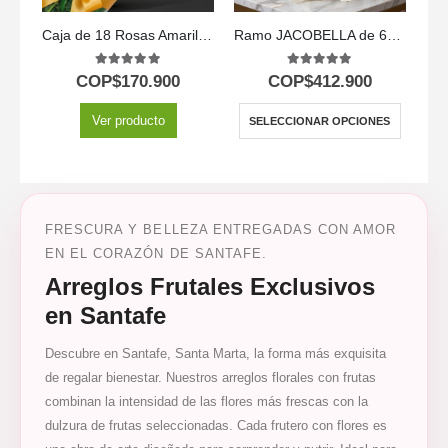
Caja de 18 Rosas Amarillas
Ramo JACOBELLA de 60 Rosas | Elegancia Pura 🤍
5.00
out of 5
5.00
out of 5
COP$
170.900
COP$
412.900
Ver producto
SELECCIONAR OPCIONES
FRESCURA Y BELLEZA ENTREGADAS CON AMOR
EN EL CORAZÓN DE SANTAFE.
Arreglos Frutales Exclusivos
en Santafe
Descubre en Santafe, Santa Marta, la forma más exquisita
de regalar bienestar. Nuestros arreglos florales con frutas
combinan la intensidad de las flores más frescas con la
dulzura de frutas seleccionadas. Cada frutero con flores es