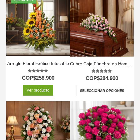
DESTACADO
Arreglo Floral Exótico Intocable
Cubre Caja Fúnebre en Homenaje a Juana 🕊️
5.00
out of 5
5.00
out of 5
COP$
258.900
COP$
284.900
Ver producto
SELECCIONAR OPCIONES