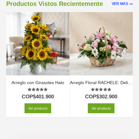
Productos Vistos Recientemente
VER MAS
Arreglo con Girasoles Halo
Arreglo Floral RACHELE: Delicada Cesta con 12 Rosas Rosadas y Flores de Temporada 🕊️
5.00
out of 5
5.00
out of 5
COP$
401.900
COP$
302.900
Ver producto
Ver producto