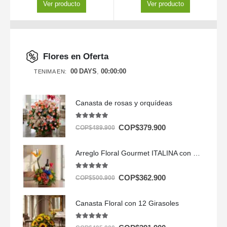
Ver producto
Ver producto
Flores en Oferta
00
DAYS
00
:
00
:
00
TENIMA EN:
Canasta de rosas y orquídeas
5.00
out of 5
COP$
379.900
COP$
489.900
Arreglo Floral Gourmet ITALINA con Vino y Frutas Exóticas 🍷
5.00
out of 5
COP$
362.900
COP$
500.900
Canasta Floral con 12 Girasoles
5.00
out of 5