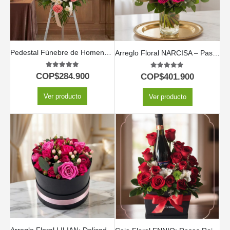
Pedestal Fúnebre de Homenaje para Timoteo 🕊️
Arreglo Floral NARCISA – Pasión en 36 Rosas Fucsia 💖
5.00
out of 5
5.00
out of 5
COP$
284.900
COP$
401.900
Ver producto
Ver producto