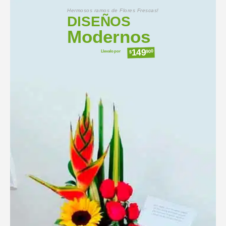
Hermosos ramos de Flores Frescas!
DISEÑOS
Modernos
149
Llevalo por
900
$