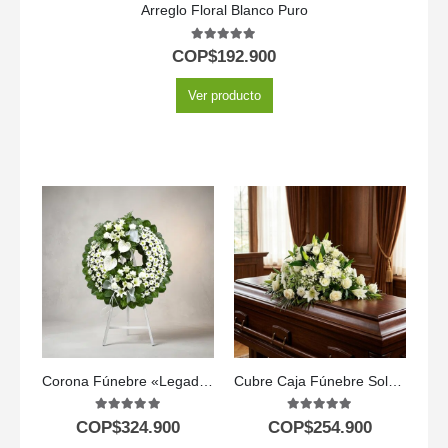
Arreglo Floral Blanco Puro
5.00
out of 5
COP$
192.900
Ver producto
Corona Fúnebre «Legado de Paz»: Un Homenaje Floral a Mesha 🕊️
Cubre Caja Fúnebre Solemne: El Respetuoso Homenaje a Lidia 🕊️
5.00
out of 5
5.00
out of 5
COP$
324.900
COP$
254.900