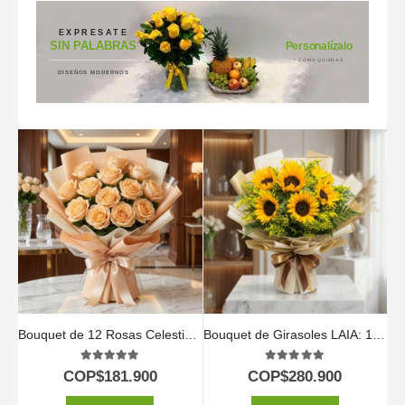
EXPRESATE
SIN PALABRAS
Personalízalo
* COMO QUIERAS
DISEÑOS MODERNOS
Bouquet de 12 Rosas Celestina: Un Regalo para Enamorar 🌹
Bouquet de Girasoles LAIA: 10 Flores Radiantes y Frescas ⚜️
5.00
out of 5
5.00
out of 5
COP$
181.900
COP$
280.900