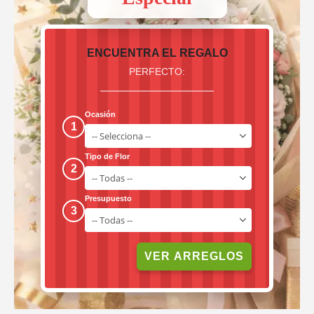
ENCUENTRA EL REGALO
PERFECTO:
Ocasión
1
Tipo de Flor
2
Presupuesto
3
VER ARREGLOS