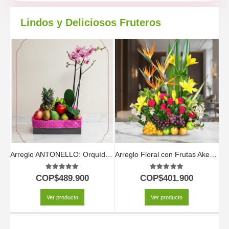
Lindos y Deliciosos Fruteros
Arreglo ANTONELLO: Orquídea Phalaenopsis y Frutas Selectas 🌿
Arreglo Floral con Frutas Akebia
5.00
out of 5
5.00
out of 5
COP$
489.900
COP$
401.900
Ver producto
Ver producto