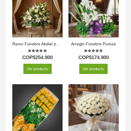
Ramo Fúnebre Abdiel para un Adiós Respetuoso 🕊️
Arreglo Fúnebre Pureza
5.00
out of 5
5.00
out of 5
COP$
254.900
COP$
174.900
Ver producto
Ver producto