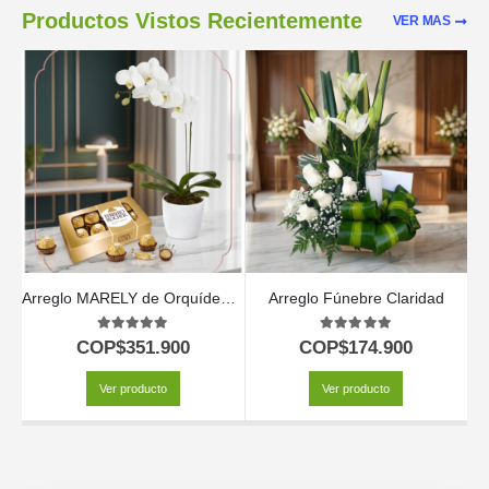
Productos Vistos Recientemente
VER MAS
Arreglo MARELY de Orquídea Phalaenopsis y Chocolates para Regalar 🤍
Arreglo Fúnebre Claridad
Ar
5.00
out of 5
5.00
out of 5
COP$
351.900
COP$
174.900
Ver producto
Ver producto