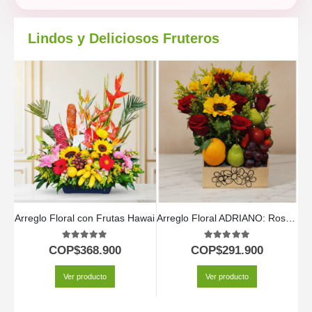
Lindos y Deliciosos Fruteros
Arreglo Floral con Frutas Hawai
Arreglo Floral ADRIANO: Rosas Rojas, Girasoles y Frutas 🌹
5.00
out of 5
5.00
out of 5
COP$
368.900
COP$
291.900
Ver producto
Ver producto