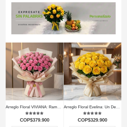
EXPRESATE
SIN PALABRAS
Personalízalo
* COMO QUIERAS
DISEÑOS MODERNOS
Arreglo Floral VIVIANA: Ramo con 44 Rosas para Expresar lo que Sientes 🌹
Arreglo Floral Evelina: Un Destello de Sol con 24 Rosas ✨
5.00
out of 5
5.00
out of 5
COP$
379.900
COP$
329.900