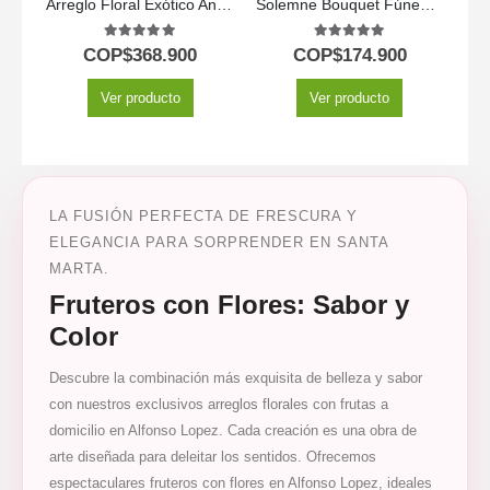
Arreglo Floral Exótico Antídoto
Solemne Bouquet Fúnebre de Homenaje Eli 🕊️
5.00
out of 5
5.00
out of 5
COP$
368.900
COP$
174.900
Ver producto
Ver producto
LA FUSIÓN PERFECTA DE FRESCURA Y
ELEGANCIA PARA SORPRENDER EN SANTA
MARTA.
Fruteros con Flores: Sabor y
Color
Descubre la combinación más exquisita de belleza y sabor
con nuestros exclusivos arreglos florales con frutas a
domicilio en Alfonso Lopez. Cada creación es una obra de
arte diseñada para deleitar los sentidos. Ofrecemos
espectaculares fruteros con flores en Alfonso Lopez, ideales