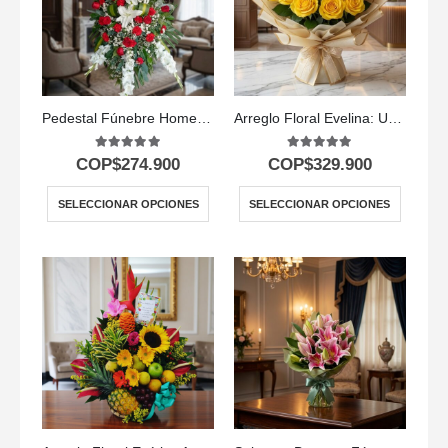
Pedestal Fúnebre Homenaje
Arreglo Floral Evelina: Un Destello de Sol con 24 Rosas ✨
5.00
out of 5
5.00
out of 5
COP$
274.900
COP$
329.900
SELECCIONAR OPCIONES
SELECCIONAR OPCIONES