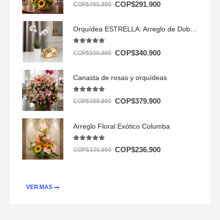
5.00
out of 5
COP$
291.900
COP$
495.900
Orquídea ESTRELLA: Arreglo de Doble Vara con Chocolates ✨
5.00
out of 5
COP$
340.900
COP$
506.900
Canasta de rosas y orquídeas
5.00
out of 5
COP$
379.900
COP$
489.900
Arreglo Floral Exótico Columba
5.00
out of 5
COP$
236.900
COP$
330.900
VER MAS