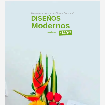
Hermosos ramos de Flores Frescas!
DISEÑOS
Modernos
149
Llevalo por
900
$