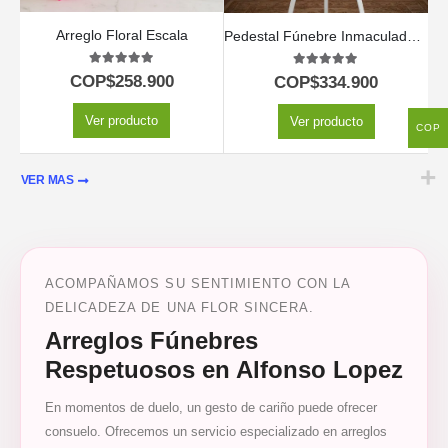
Arreglo Floral Escala
Pedestal Fúnebre Inmaculada: Un Solemne Homenaje Floral 🕊️
5.00
out of 5
5.00
out of 5
COP$
258.900
COP$
334.900
Ver producto
Ver producto
COP
VER MAS
ACOMPAÑAMOS SU SENTIMIENTO CON LA
DELICADEZA DE UNA FLOR SINCERA.
Arreglos Fúnebres
Respetuosos en Alfonso Lopez
En momentos de duelo, un gesto de cariño puede ofrecer
consuelo. Ofrecemos un servicio especializado en arreglos