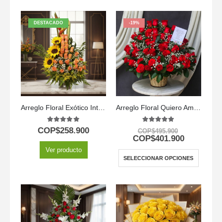
DESTACADO
-19%
Arreglo Floral Exótico Intocable
Arreglo Floral Quiero Amarte
5.00
out of 5
5.00
out of 5
COP$
258.900
COP$
495.900
COP$
401.900
Ver producto
SELECCIONAR OPCIONES