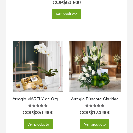
5.00
out of 5
COP$
60.900
Ver producto
Arreglo MARELY de Orquídea Phalaenopsis y Chocolates para Regalar 🤍
Arreglo Fúnebre Claridad
5.00
out of 5
5.00
out of 5
COP$
351.900
COP$
174.900
Ver producto
Ver producto