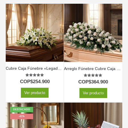
Cubre Caja Fúnebre «Legado de José» con Rosas Blancas 🕊️
Arreglo Fúnebre Cubre Caja Cielo
5.00
out of 5
5.00
out of 5
COP$
254.900
COP$
364.900
Ver producto
Ver producto
DESTACADO
-41%