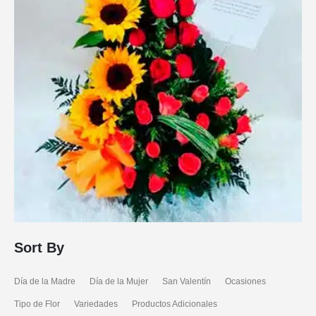
Sort By
Día de la Madre
Día de la Mujer
San Valentín
Ocasiones
Tipo de Flor
Variedades
Productos Adicionales