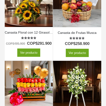
Canasta Floral con 12 Girasoles
Canasta de Frutas Musca
5.00
out of 5
5.00
out of 5
COP$
291.900
COP$
258.900
COP$
495.900
Ver producto
Ver producto