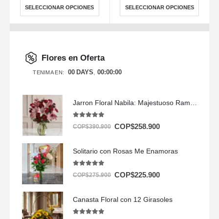
SELECCIONAR OPCIONES
SELECCIONAR OPCIONES
Flores en Oferta
00
DAYS
00
:
00
:
00
TENIMA EN:
Jarron Floral Nabila: Majestuoso Ramo de 24 Rosas y Lirios Rosados ⚜️
5.00
out of 5
COP$
258.900
COP$
390.900
Solitario con Rosas Me Enamoras
5.00
out of 5
COP$
225.900
COP$
275.900
Canasta Floral con 12 Girasoles