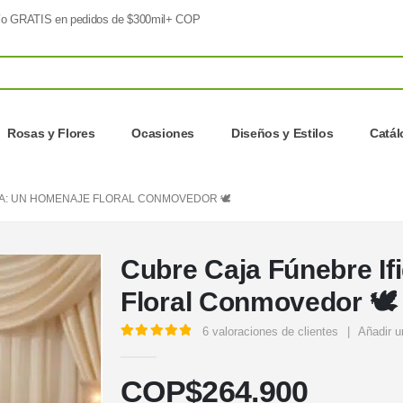
o GRATIS en pedidos de $300mil+ COP
Rosas y Flores
Ocasiones
Diseños y Estilos
Catá
IA: UN HOMENAJE FLORAL CONMOVEDOR 🕊️
Cubre Caja Fúnebre If
Floral Conmovedor 🕊️
6
valoraciones de clientes
|
Añadir u
5.00
out of 5
COP$
264.900