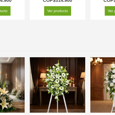
4.900
COP$
314.900
COP
ducto
Ver producto
Ver 