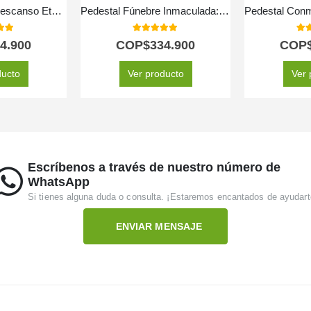
Arreglo Fúnebre Descanso Eterno
Pedestal Fúnebre Inmaculada: Un Solemne Homenaje Floral 🕊️
 of 5
5.00
out of 5
5.0
4.900
COP$
334.900
COP
ducto
Ver producto
Ver 
Escríbenos a través de nuestro número de
WhatsApp
Si tienes alguna duda o consulta. ¡Estaremos encantados de ayudart
ENVIAR MENSAJE