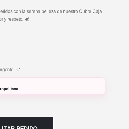
ridos con la serena belleza de nuestro Cubre Caja
r y respeto. 🕊️
urgente. 🤍
ropolitana
LIZAR PEDIDO