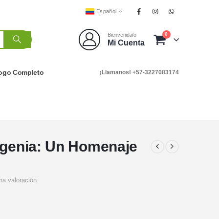
Español
0
Bienvenida/o
Mi Cuenta
logo Completo
¡Llamanos! +57-3227083174
igenia: Un Homenaje
na valoración