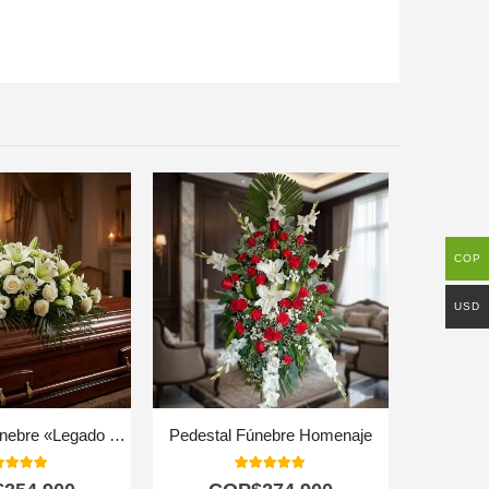
COP
USD
Cubre Caja Fúnebre «Legado Eterno de Tomás» 🕊️
Pedestal Fúnebre Homenaje
0
out of 5
5.00
out of 5