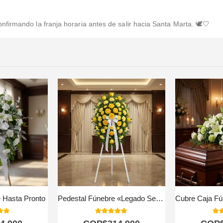
irmando la franja horaria antes de salir hacia Santa Marta. 🕊️🤍
 Hasta Pronto
Pedestal Fúnebre «Legado Sereno» para Julián 🕊️
 of 5
5.00
out of 5
5.0