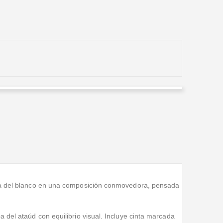
Carlos Saenz
Valorado en
5
de 5
Estaba fuera del país y, al enterarme del fallecimiento
de un familiar, pedí un arreglo de condolencias; me
guiaron con todo y me dejaron muy tranquil
...Leer Más
za del blanco en una composición conmovedora, pensada
 del ataúd con equilibrio visual. Incluye cinta marcada