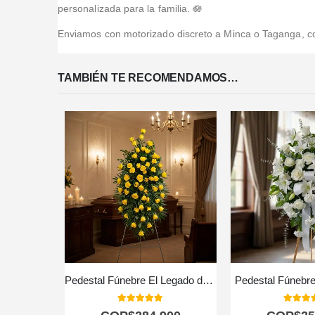
personalizada para la familia. 🪷
Enviamos con motorizado discreto a Minca o Taganga, conf
TAMBIÉN TE RECOMENDAMOS…
Pedestal Fúnebre El Legado de Domingo: Homenaje Solemne 🕊️
Pedestal Fúnebre
5.00
out of 5
5.00
out