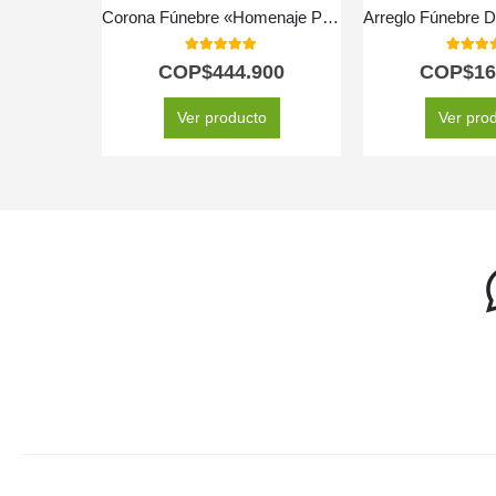
Corona Fúnebre «Homenaje Perpetuo Abraham» para un Último Adiós 🕊️
5.00
out of 5
5.00
out
COP$
444.900
COP$
16
Ver producto
Ver pro