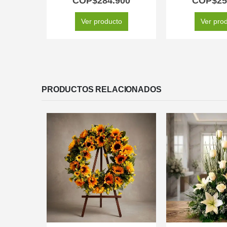
COP$
284.900
COP$
25
Ver producto
Ver pro
PRODUCTOS RELACIONADOS