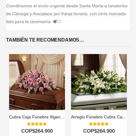
así.
flores frescas.
lindo y lo
Coordinamos el envío urgente desde Santa Marta a tanatorios
recomendaría.
de Ciénaga y Aracataca por franja horaria, con cinta marcada
lista para la ceremonia. 🕊️🤍
TAMBIÉN TE RECOMENDAMOS…
Cubre Caja Fúnebre Ifigenia: Un Homenaje Floral Conmovedor 🕊️
Arreglo Fúnebre Cubre Caja Con Rosas Blancas y Lirios
5.00
out of 5
5.00
out of 5
COP$
264.900
COP$
264.900