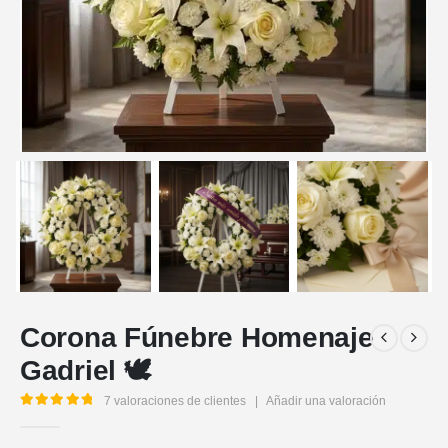
Corona Fúnebre Homenaje
Gadriel 🕊️
7
valoraciones de clientes
|
Añadir una valoración
5.00
out of 5