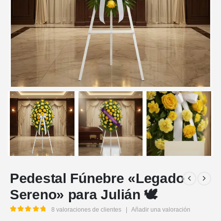
Pedestal Fúnebre «Legado
Sereno» para Julián 🕊️
8
valoraciones de clientes
|
Añadir una valoración
5.00
out of 5