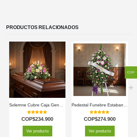
PRODUCTOS RELACIONADOS
COP
Solemne Cubre Caja Genoveva: Un Homenaje de Flores Blancas 🤍
Pedestal Funebre Estaban 🕊️
5.00
out of 5
5.00
out of 5
COP$
234.900
COP$
274.900
Ver producto
Ver producto