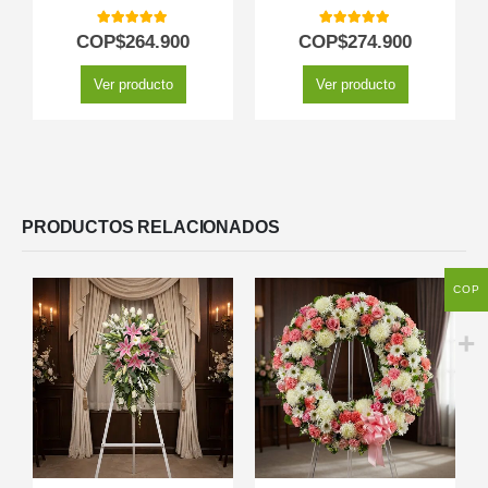
5.00
out of 5
5.00
out of 5
COP$
264.900
COP$
274.900
Ver producto
Ver producto
PRODUCTOS RELACIONADOS
COP