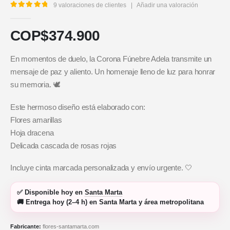
9
valoraciones de clientes
|
Añadir una valoración
5.00
out of 5
COP$
374.900
En momentos de duelo, la Corona Fúnebre Adela transmite un
mensaje de paz y aliento. Un homenaje lleno de luz para honrar
su memoria. 🕊️
Este hermoso diseño está elaborado con:
Flores amarillas
Hoja dracena
Delicada cascada de rosas rojas
Incluye cinta marcada personalizada y envío urgente. 🤍
✅
Disponible hoy
en
Santa Marta
🚚
Entrega hoy (2–4 h)
en Santa Marta y área metropolitana
Fabricante:
flores-santamarta.com