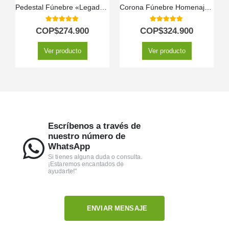
Pedestal Fúnebre «Legado Eterno» para Marcelo 🕊️
Corona Fúnebre Homenaje a Jesús 🕊️
5.00
out of 5
5.00
out of 5
COP$
274.900
COP$
324.900
Ver producto
Ver producto
Escríbenos a través de
nuestro número de
WhatsApp
Si tienes alguna duda o consulta.
¡Estaremos encantados de
ayudarte!"
ENVIAR MENSAJE