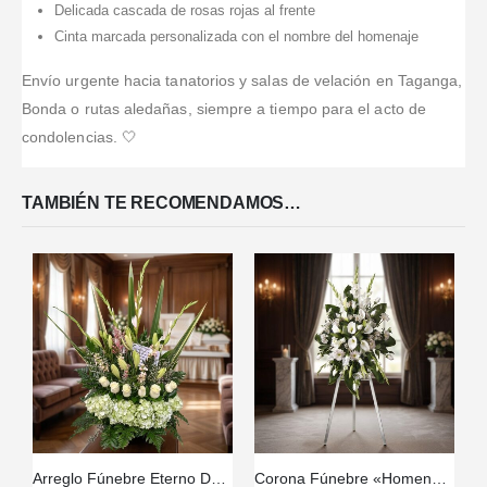
Delicada cascada de rosas rojas al frente
profesional.
tiempo; se
tiempo.
mediodía, con
Cinta marcada personalizada con el nombre del homenaje
veía
flores frescas.
espectacular.
Envío urgente hacia tanatorios y salas de velación en Taganga,
Bonda o rutas aledañas, siempre a tiempo para el acto de
condolencias. 🤍
TAMBIÉN TE RECOMENDAMOS…
Arreglo Fúnebre Eterno Descanso
Corona Fúnebre «Homenaje Guadalupe» con Envío Urgente 🕊️