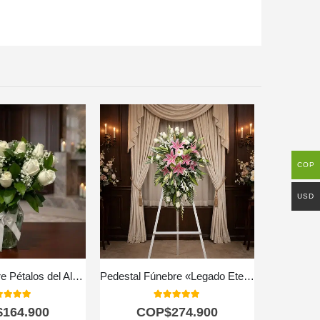
COP
USD
Arreglo Fúnebre Pétalos del Alma
Pedestal Fúnebre «Legado Eterno» para Marcelo 🕊️
0
out of 5
5.00
out of 5
$
164.900
COP$
274.900
C