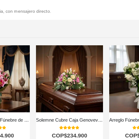
ia, con mensajero directo.
Solemne Bouquet Fúnebre de Homenaje Eli 🕊️
Solemne Cubre Caja Genoveva: Un Homenaje de Flores Blancas 🤍
 of 5
5.00
out of 5
5.0
4.900
COP$
234.900
COP