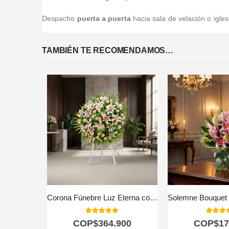
Despacho
puerta a puerta
hacia sala de velación o igles
TAMBIÉN TE RECOMENDAMOS…
Corona Fúnebre Luz Eterna con Nombre Ethan 🕊️
5.00
out of 5
5.00
out
COP$
364.900
COP$
17