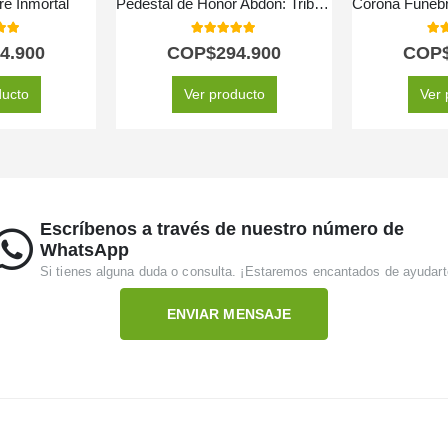
re Inmortal
Pedestal de Honor Abdon: Tributo Eterno Personalizado ⚜️
 of 5
5.00
out of 5
5.0
4.900
COP$
294.900
COP
ducto
Ver producto
Ver 
Escríbenos a través de nuestro número de
WhatsApp
Si tienes alguna duda o consulta. ¡Estaremos encantados de ayudart
ENVIAR MENSAJE