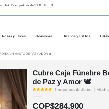
o GRATIS en pedidos de $300mil+ COP
Rosas y Flores
Ocasiones
Diseños y Estilos
Catá
ITA: UN MANTO DE PAZ Y AMOR 🕊️
Cubre Caja Fúnebre B
de Paz y Amor 🕊️
6
valoraciones de clientes
|
Añadir u
5.00
out of 5
COP$
284.900