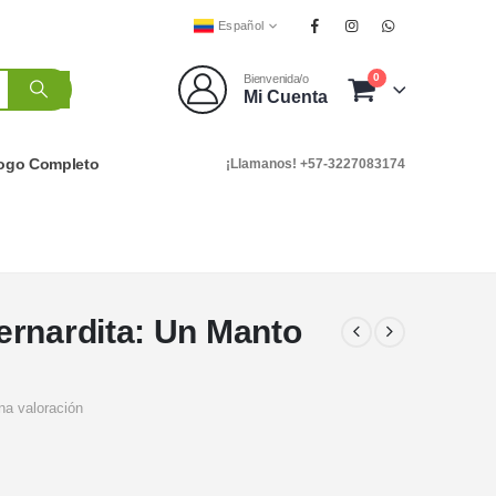
Español
0
Bienvenida/o
Mi Cuenta
logo Completo
¡Llamanos! +57-3227083174
ernardita: Un Manto
na valoración