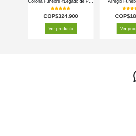
Corona Fúnebre «Legado de Paz»: Un Homenaje Floral a Mesha 🕊️
Arreglo Fúneb
5.00
out of 5
5.00
out
COP$
324.900
COP$
18
Ver producto
Ver pro