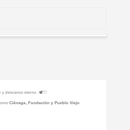
Fer Paredes Arrázola
Valorado en
5
de 5
Lo entregaron en la funeraria a tiempo y el detalle fue
muy bonito; incluso me llamaron para confirmar el
mensaje y eso se valora mucho.
 y descanso eterno. 🕊️🤍
 como
Ciénaga, Fundación y Pueblo Viejo
.