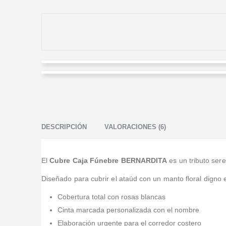
Marco Fidel Amaya
Angela Gomez
Valorado en
5
de 5
Como estaba en el exterior, me gestionaron todo: me
Valorado en
5
de 5
enviaron fotos del arreglo y confirmación de entrega;
Hice el pedido en la noche, casi al final del servicio
quedó precioso.
exequial, y aun así lo resolvieron: quedó sobrio, con
DESCRIPCIÓN
VALORACIONES (6)
buen gusto, y lo entregaron rápido.
El
Cubre Caja Fúnebre BERNARDITA
es un tributo ser
Diseñado para cubrir el ataúd con un manto floral digno
Cobertura total con rosas blancas
Cinta marcada personalizada con el nombre
Elaboración urgente para el corredor costero