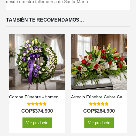
desde nuestro taller cerca de Santa Marta.
TAMBIÉN TE RECOMENDAMOS…
Corona Fúnebre «Homenaje a Daniel» con Envío a Tanatorio 🕊️
Arreglo Fúnebre Cubre Caja Paraíso
5.00
out of 5
5.00
out of 5
COP$
374.900
COP$
264.900
Ver producto
Ver producto