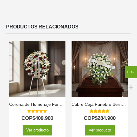
PRODUCTOS RELACIONADOS
COP
Corona de Homenaje Fúnebre Ararat 🕊️
Cubre Caja Fúnebre Bernardita: Un Manto de Paz y Amor 🕊️
5.00
out of 5
5.00
out of 5
COP$
409.900
COP$
284.900
Ver producto
Ver producto