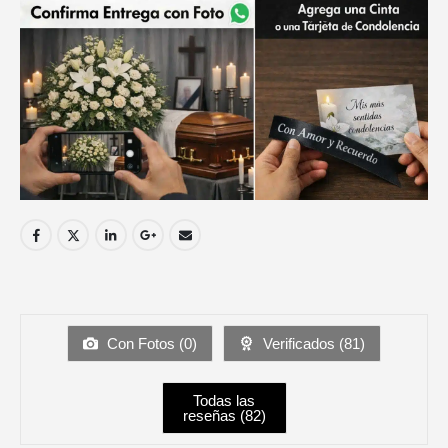
Con Fotos (
0
)
Verificados (
81
)
Todas las
reseñas (
82
)