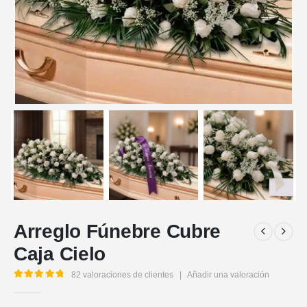
Arreglo Fúnebre Cubre
Caja Cielo
82
valoraciones de clientes
|
Añadir una valoración
5.00
out of 5