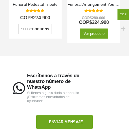
Funeral Pedestal Tribute
Funeral Arrangement You Left
COP
5.00
out of 5
5.00
out of 5
COP$
274.900
COP$
280.000
COP$
224.900
SELECT OPTIONS
Ver producto
Escríbenos a través de
nuestro número de
WhatsApp
Si tienes alguna duda o consulta.
¡Estaremos encantados de
ayudarte!"
ENVIAR MENSAJE