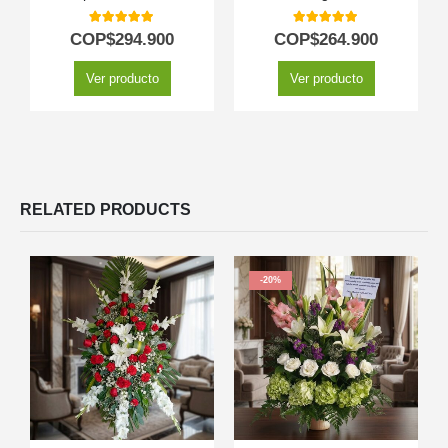
5.00
out of 5
5.00
out of 5
COP$
294.900
COP$
264.900
Ver producto
Ver producto
RELATED PRODUCTS
-20%