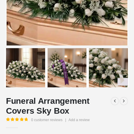
Funeral Arrangement
Covers Sky Box
0
customer reviews
|
Add a review
5.00
out of 5