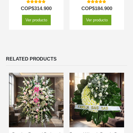
5.00
out of 5
5.00
out of 5
COP$
314.900
COP$
184.900
Ver producto
Ver producto
RELATED PRODUCTS