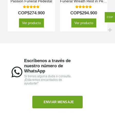
Passion Funeral Pedestal
Funeral Wreath Rest in Peace
C
5.00
out of 5
5.00
out of 5
COP$
274.900
COP$
294.900
COP
Ver producto
Ver producto
Escríbenos a través de
nuestro número de
WhatsApp
Si tienes alguna duda o consulta.
¡Estaremos encantados de
ayudarte!"
ENVIAR MENSAJE