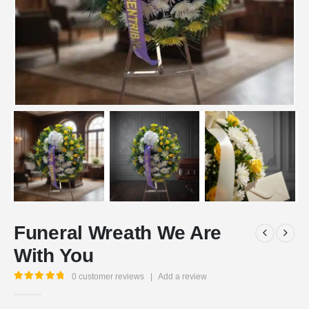
Funeral Wreath We Are
With You
0
customer reviews
|
Add a review
5.00
out of 5