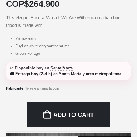
COP$
264.900
This elegant Funeral Wreath We Are With You on a bamboo
tripod is made with
Yellow roses
Fuyi or white chrysanthemums
Green Foliage
✅
Disponible hoy
en
Santa Marta
🚚
Entrega hoy (2–4 h)
en Santa Marta y área metropolitana
Fabricante:
flores-santamarta.com
ADD TO CART