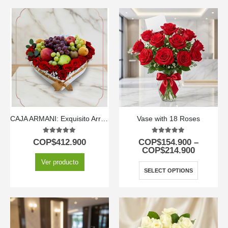
CAJA ARMANI: Exquisito Arreglo de Frutas y Rosas Rojas en Corazón 🌹
Vase with 18 Roses
5.00
out of 5
5.00
out of 5
COP$
412.900
COP$
154.900
–
COP$
214.900
Ver producto
SELECT OPTIONS