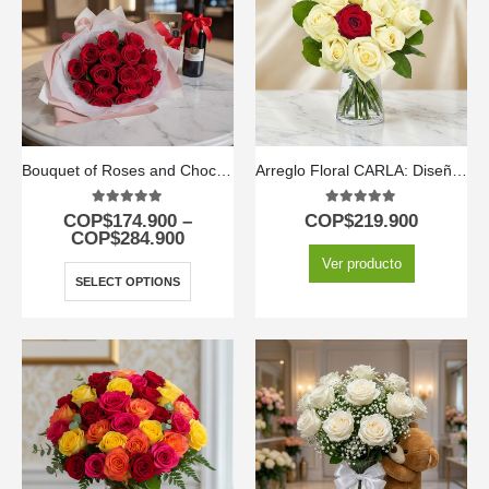
Bouquet of Roses and Chocolates
Arreglo Floral CARLA: Diseño Premium con 12 Rosas de Tallo Largo 🌹
5.00
out of 5
5.00
out of 5
COP$
174.900
–
COP$
219.900
COP$
284.900
Ver producto
SELECT OPTIONS