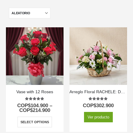
Vase with 12 Roses
Arreglo Floral RACHELE: Delicada Cesta con 12 Rosas Rosadas y Flores de Temporada 🕊️
5.00
out of 5
5.00
out of 5
COP$
104.900
–
COP$
302.900
COP$
214.900
Ver producto
SELECT OPTIONS