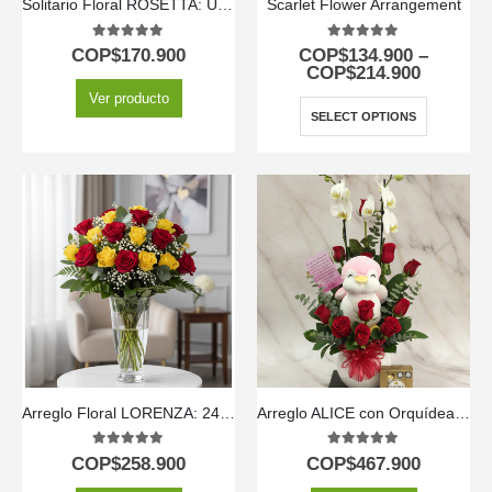
Solitario Floral ROSETTA: Un Clásico de Seis Rosas Rojas 🌹
Scarlet Flower Arrangement
5.00
out of 5
5.00
out of 5
COP$
170.900
COP$
134.900
–
COP$
214.900
Ver producto
SELECT OPTIONS
Arreglo Floral LORENZA: 24 Rosas Rojas y Amarillas Llenas de Vida ⚜️
Arreglo ALICE con Orquídea Majestuosa, Rosas Rojas y Peluche ⚜️
5.00
out of 5
5.00
out of 5
COP$
258.900
COP$
467.900