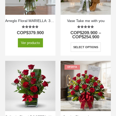
Arreglo Floral MARIELLA: 36 Rosas Frescas Multicolor 🌹
Vase Take me with you
5.00
out of 5
5.00
out of 5
COP$
379.900
COP$
209.900
–
COP$
254.900
Ver producto
SELECT OPTIONS
OFERTA