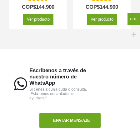
5.00
out of 5
5.00
out of 5
COP$
144.900
COP$
144.900
Ver producto
Ver producto
COP
Escríbenos a través de
nuestro número de
WhatsApp
Si tienes alguna duda o consulta.
¡Estaremos encantados de
ayudarte!"
ENVIAR MENSAJE