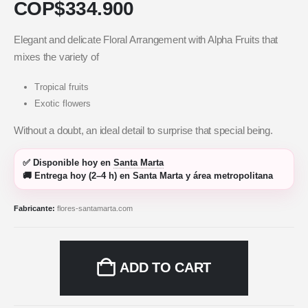
COP$
334.900
Elegant and delicate Floral Arrangement with Alpha Fruits that
mixes the variety of
Tropical fruits
Exotic flowers
Without a doubt, an ideal detail to surprise that special being.
✅
Disponible hoy
en
Santa Marta
🚚
Entrega hoy (2–4 h)
en Santa Marta y área metropolitana
Fabricante:
flores-santamarta.com
ADD TO CART