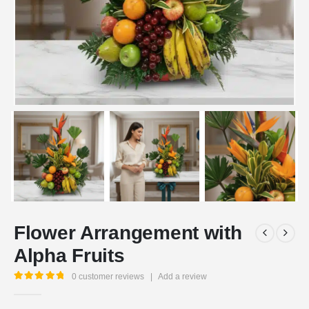
Flower Arrangement with
Alpha Fruits
0
customer reviews
|
Add a review
5.00
out of 5