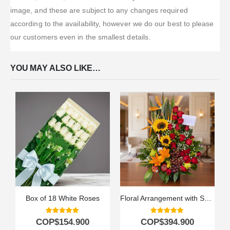
image, and these are subject to any changes required
according to the availability, however we do our best to please
our customers even in the smallest details.
YOU MAY ALSO LIKE…
Box of 18 White Roses
Floral Arrangement with Special Fruits
5.00
out of 5
5.00
out of 5
COP$
154.900
COP$
394.900