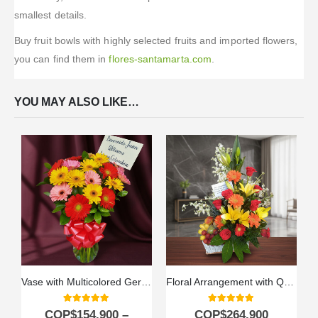
smallest details.
Buy fruit bowls with highly selected fruits and imported flowers,
you can find them in
flores-santamarta.com
.
YOU MAY ALSO LIKE…
Vase with Multicolored Gerberas
Floral Arrangement with Quitana Fruits
5.00
out of 5
5.00
out of 5
COP$
154.900
–
COP$
264.900