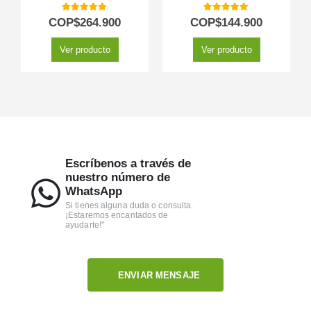
5.00
out of 5
5.00
out of 5
COP$
264.900
COP$
144.900
Ver producto
Ver producto
Escríbenos a través de
nuestro número de
WhatsApp
Si tienes alguna duda o consulta.
¡Estaremos encantados de
ayudarte!"
ENVIAR MENSAJE