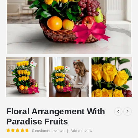
Floral Arrangement With
Paradise Fruits
0
customer reviews
|
Add a review
5.00
out of 5