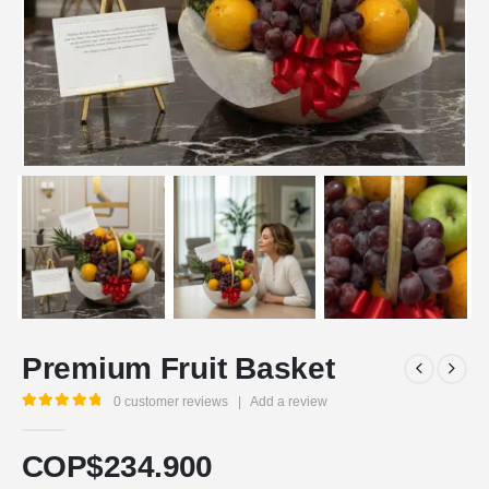
Premium Fruit Basket
0
customer reviews
|
Add a review
5.00
out of 5
COP$
234.900