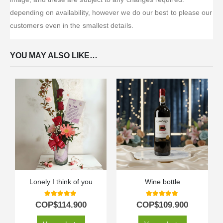
depending on availability, however we do our best to please our
customers even in the smallest details.
YOU MAY ALSO LIKE…
Lonely I think of you
Wine bottle
5.00
out of 5
5.00
out of 5
COP$
114.900
COP$
109.900