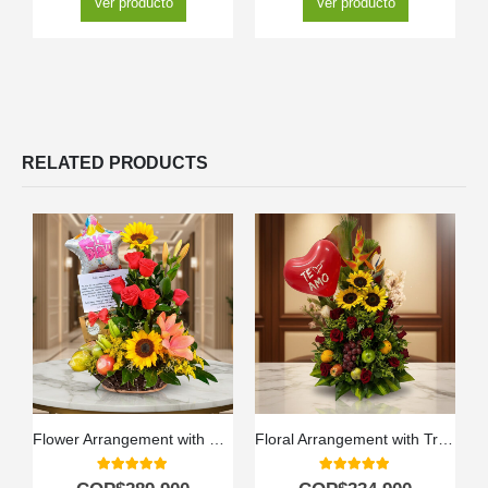
Ver producto
Ver producto
RELATED PRODUCTS
Flower Arrangement with Kiwano Fruits
Floral Arrangement with Tropic Fruits
5.00
out of 5
5.00
out of 5