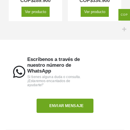
COP$
289.900
COP$
334.900
Ver producto
Ver producto
COP
Escríbenos a través de
nuestro número de
WhatsApp
Si tienes alguna duda o consulta.
¡Estaremos encantados de
ayudarte!"
ENVIAR MENSAJE