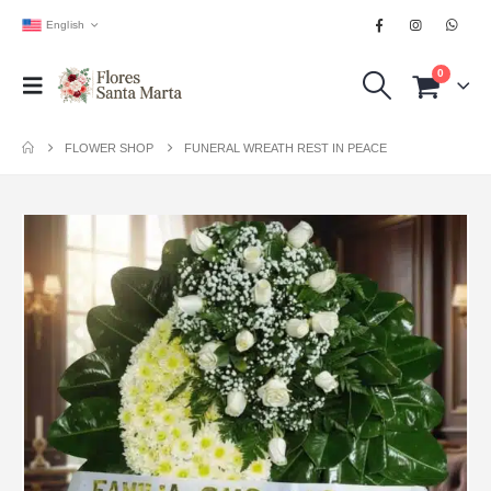
English
0
FLOWER SHOP
FUNERAL WREATH REST IN PEACE