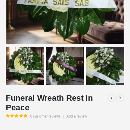
Funeral Wreath Rest in
Peace
0
customer reviews
|
Add a review
5.00
out of 5