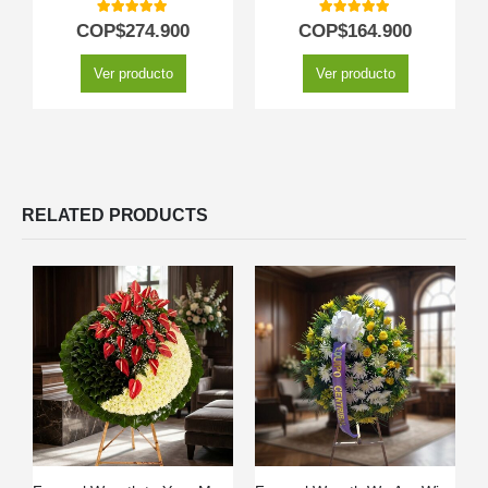
5.00
out of 5
5.00
out of 5
COP$
274.900
COP$
164.900
Ver producto
Ver producto
RELATED PRODUCTS