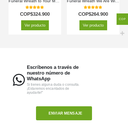
Funeral Wreath to Your Memory
Funeral Wreath We Are With You
5.00
out of 5
5.00
out of 5
COP$
324.900
COP$
264.900
COP
Ver producto
Ver producto
Escríbenos a través de
nuestro número de
WhatsApp
Si tienes alguna duda o consulta.
¡Estaremos encantados de
ayudarte!"
ENVIAR MENSAJE