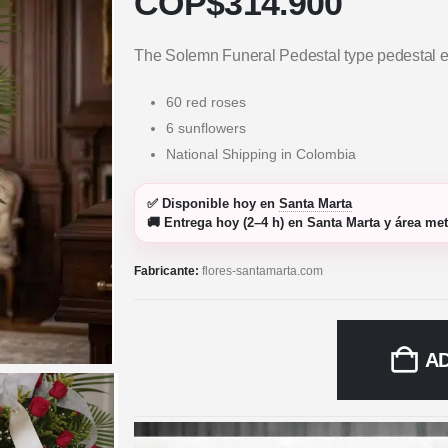
COP$
314.900
The Solemn Funeral Pedestal type pedestal el
60 red roses
6 sunflowers
National Shipping in Colombia
✅
Disponible hoy
en
Santa Marta
🚚
Entrega hoy (2–4 h)
en Santa Marta y área met
Fabricante:
flores-santamarta.com
A