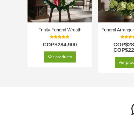
Trinity Funeral Wreath
Funeral Arrange
5.00
out of 5
5.00
out
COP$
284.900
COP$
28
COP$
22
Ver producto
Ver pro