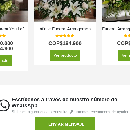
ment You Left
Infinite Funeral Arrangement
 of 5
5.00
out of 5
5.0
0.000
COP$
184.900
COP
4.900
Ver producto
Ver 
ducto
Escríbenos a través de nuestro número de
WhatsApp
Si tienes alguna duda o consulta. ¡Estaremos encantados de ayudart
ENVIAR MENSAJE