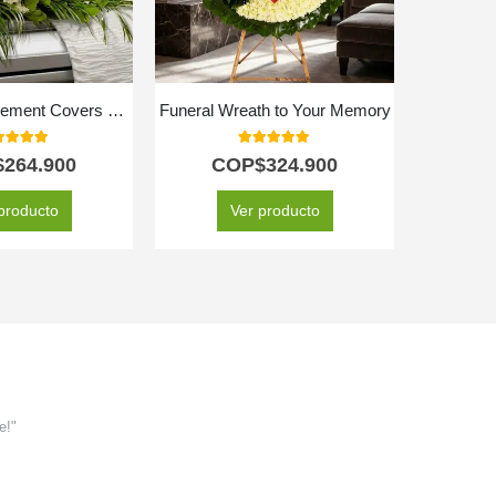
Funeral Arrangement Covers Paradise Box
Funeral Wreath to Your Memory
0
out of 5
5.00
out of 5
$
264.900
COP$
324.900
C
producto
Ver producto
e!"