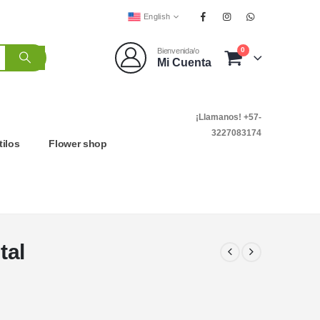
English
0
Bienvenida/o
Mi Cuenta
¡Llamanos! +57-
3227083174
tilos
Flower shop
tal