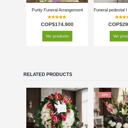
Purity Funeral Arrangement
5.00
out of 5
5.00
out
COP$
174.900
COP$
29
Ver producto
Ver pro
RELATED PRODUCTS
-20%