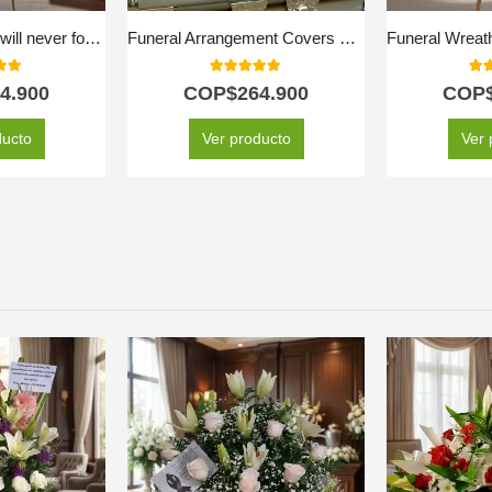
Funeral pedestal I will never forget you
Funeral Arrangement Covers Box With White Roses and Lilies
 of 5
5.00
out of 5
5.0
4.900
COP$
264.900
COP
ducto
Ver producto
Ver 