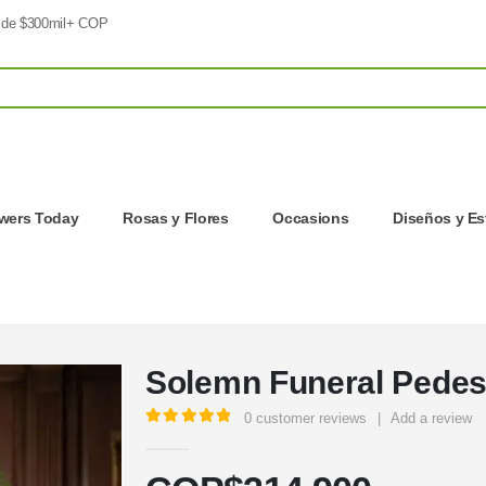
 de $300mil+ COP
owers Today
Rosas y Flores
Occasions
Diseños y Es
Solemn Funeral Pedes
0
customer reviews
|
Add a review
5.00
out of 5