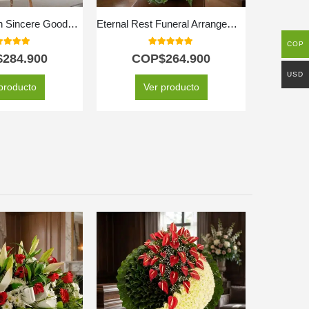
Funeral Wreath Sincere Goodbye
Eternal Rest Funeral Arrangement
COP
0
out of 5
5.00
out of 5
$
284.900
COP$
264.900
C
USD
producto
Ver producto