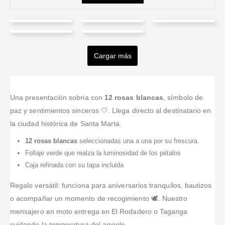
Johanna
Juliana
Ana
Victoria
Angelica
Carolina
Rodrìguez
Pinilla
Garcia
Altamar
Ardilla
Cargar más
Valorado en
5
de 5
Valorado en
5
de 
Rios
Buena
Excelente
Rodriguez
Valorado en
5
de 5
Realmente
atención y
servicio!
Valorado en
5
de 5
sorprendido
muy
Eficiencia en
Valorado en
5
de 5
Me gusta
Siempre son
con la
puntuales en
tiempo y el
mucho su
Una presentación sobria con
12 rosas blancas
, símbolo de
mi primera
excelente
la entrega,
producto
servicio
opción
paz y sentimientos sinceros 🤍. Llega directo al destinatario en
atencion de
pedí 3 días
acorde con la
porque
cuando quiero
la ciudad histórica de Santa Marta.
su Dueña,
antes y llego a
página. Los
siempre sus
dar un regalo
recomiendo
tiempo
precios están
productos son
a domicilio a
12 rosas blancas
seleccionadas una a una por su frescura
abiertamente
perfectos
excelentes,
alguien
Follaje verde que realza la luminosidad de los pétalos
este lugar, los
también. Muy
con buena
porque son
Caja refinada con su tapa incluida
Felicito.
contenta!!!
presentación,
muy
que
cumplidos,
Regalo versátil: funciona para aniversarios tranquilos, bautizos
sorprenden y
tienen
o acompañar un momento de recogimiento 🕊️. Nuestro
lo dejan a uno
excelentes
mensajero en moto entrega en El Rodadero o Taganga
como un rey.
precios, gran
cuidando la temperatura del arreglo.