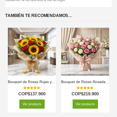
variedad de
...Leer Más
TAMBIÉN TE RECOMENDAMOS…
Bouquet de Rosas Rojas y Girasoles
Bouquet de Rosas Rosadas y Blancas LARAINA | Arreglo Primaveral 🕊️
5.00
out of 5
5.00
out of 5
COP$
137.900
COP$
219.900
Ver producto
Ver producto