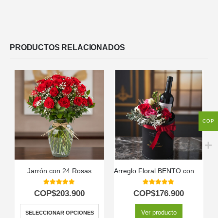
PRODUCTOS RELACIONADOS
COP
Jarrón con 24 Rosas
Arreglo Floral BENTO con Rosas y Vino | Elegancia para Regalar 🎁
5.00
out of 5
5.00
out of 5
COP$
203.900
COP$
176.900
Ver producto
SELECCIONAR OPCIONES