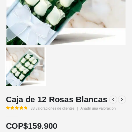
Caja de 12 Rosas Blancas
33
valoraciones de clientes
|
Añadir una valoración
5.00
out of 5
COP$
159.900