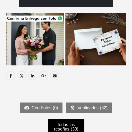
Con Fotos (
0
)
Verificados (
32
)
Todas las
reseñas (
33
)