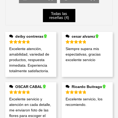
Todas las
reseñas (
4
)
deiby contreras
cesar alvarez
Valorado en
5
de 5
Valorado en
5
de 5
Excelente atención,
Siempre supera mis
amabilidad, variedad de
espectativas, gracias
productos, respuesta
excelente servicio
inmediata. Experiencia
totalmente satisfactoria.
OSCAR CABAL
Ricardo Buitrago
Valorado en
5
de 5
Valorado en
5
de 5
Excelente servicio y
Excelente servicio, los
atención en cada detalle,
recomiendo.
me enviaron foto de las
flores para escoger el