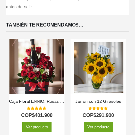
antes de salir.
TAMBIÉN TE RECOMENDAMOS…
Caja Floral ENNIO: Rosas Rojas y Vino Tinto para Regalar 🍷
Jarrón con 12 Girasoles
5.00
out of 5
5.00
out of 5
COP$
401.900
COP$
291.900
Ver producto
Ver producto