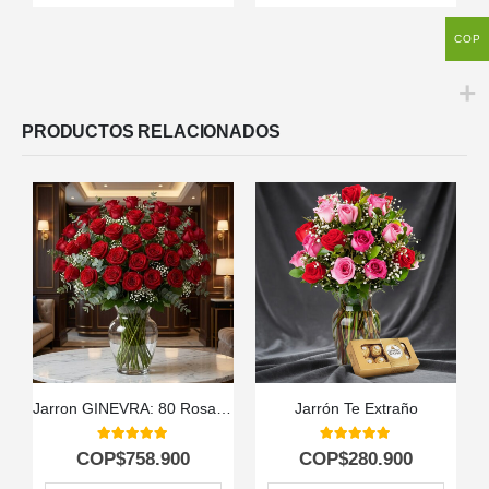
COP
PRODUCTOS RELACIONADOS
Jarron GINEVRA: 80 Rosas para una Declaración de Amor Inolvidable ⚜️
Jarrón Te Extraño
5.00
out of 5
5.00
out of 5
COP$
758.900
COP$
280.900