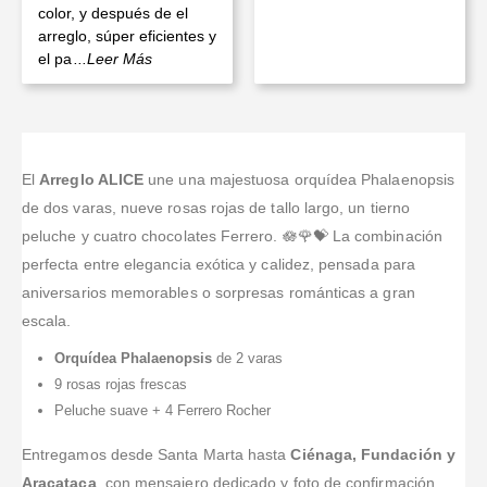
color, y después de el
arreglo, súper eficientes y
el pa
...Leer Más
El
Arreglo ALICE
une una majestuosa orquídea Phalaenopsis
de dos varas, nueve rosas rojas de tallo largo, un tierno
peluche y cuatro chocolates Ferrero. 🪷🌹💝 La combinación
perfecta entre elegancia exótica y calidez, pensada para
aniversarios memorables o sorpresas románticas a gran
escala.
Orquídea Phalaenopsis
de 2 varas
9 rosas rojas frescas
Peluche suave + 4 Ferrero Rocher
Entregamos desde Santa Marta hasta
Ciénaga, Fundación y
Aracataca
, con mensajero dedicado y foto de confirmación