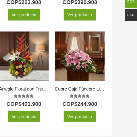
COP$
203.900
COP$
390.900
COP
Ver producto
Ver producto
USD
Arreglo Floral con Frutas Eclipse
Cubre Caja Fúnebre Lino: Un Homenaje de Paz y Respeto 🕊️
5.00
out of 5
5.00
out of 5
COP$
401.900
COP$
244.900
Ver producto
Ver producto