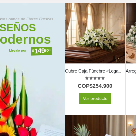
sos ramos de Flores Frescas!
ISEÑOS
odernos
149
900
$
Llevalo por
Cubre Caja Fúnebre «Legado de José» con Rosas Blancas 🕊️
5.00
out of 5
COP$
254.900
Ver producto