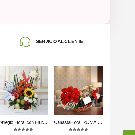
SERVICIO AL CLIENTE
Arreglo Floral con Frutas Tamarillo
CanastaFloral ROMA: Un Regalo Inolvidable con Vino y Chocolates. 🎁
5.00
out of 5
5.00
out of 5