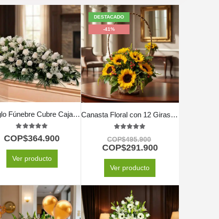
DESTACADO
-41%
Arreglo Fúnebre Cubre Caja Cielo
Canasta Floral con 12 Girasoles
5.00
out of 5
5.00
out of 5
COP$
364.900
COP$
495.900
COP$
291.900
Ver producto
Ver producto