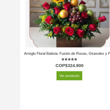
5.00
out of 5
COP$
324.900
Ver producto