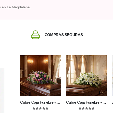
s en La Magdalena.
COMPRAS SEGURAS
Cubre Caja Fúnebre «Legado Sereno de Ivon» 🕊️
Cubre Caja Fúnebre «Legado de José» con Rosas Blancas 🕊️
5.00
out of 5
5.00
out of 5