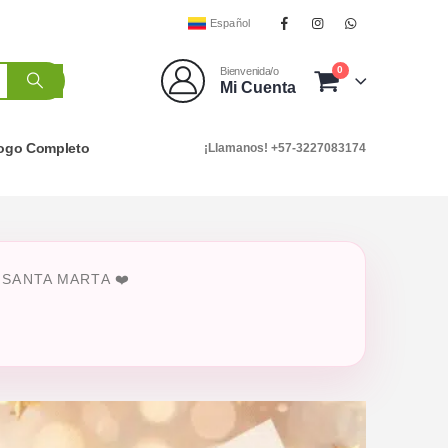
Español
0
Bienvenida/o
Mi Cuenta
logo Completo
¡Llamanos! +57-3227083174
SANTA MARTA ❤️