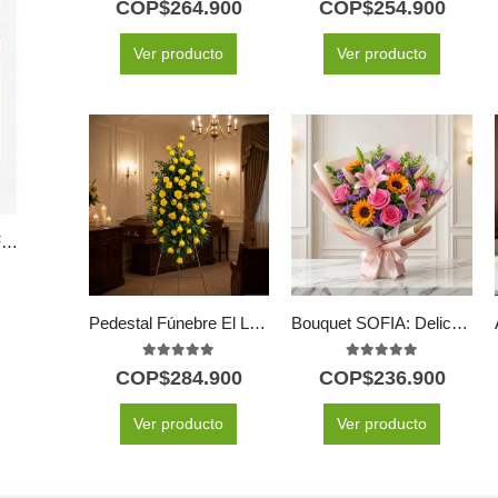
COP$
264.900
COP$
254.900
Ver producto
Ver producto
Arreglo Floral Batista: Fusión de Rosas, Girasoles y Frutas Frescas 🌿
Pedestal Fúnebre El Legado de Domingo: Homenaje Solemne 🕊️
Bouquet SOFIA: Delicada Armonía de Rosas y Lirios Primaverales 💐
5.00
out of 5
5.00
out of 5
COP$
284.900
COP$
236.900
Ver producto
Ver producto