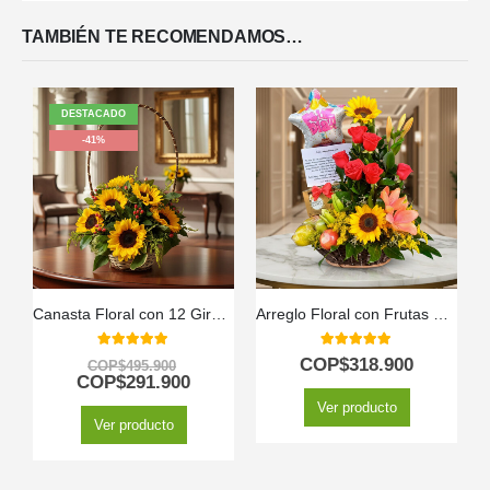
TAMBIÉN TE RECOMENDAMOS…
DESTACADO
-41%
Canasta Floral con 12 Girasoles
Arreglo Floral con Frutas Kiwano
5.00
out of 5
5.00
out of 5
COP$
318.900
COP$
495.900
COP$
291.900
Ver producto
Ver producto