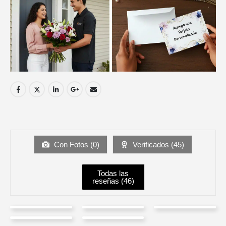
Con Fotos (
0
)
Verificados (
45
)
Todas las
reseñas (
46
)
Angie
Claudia
Alejandro
Susana
Camilo