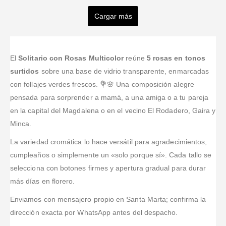
Ruiz-Tellez
rocio
Quintana
Molina
Ortega
Fetecua
Cargar más
Valorado en
5
de 5
Valorado en
5
de 
Jaramillo
Desde
Como
infante
Valorado en
5
de 5
España los
COMPLACIDA
siempre un
Valorado en
5
de 5
contacte para
CON LA
excelente
Valorado en
5
de 5
Servicio al
Siempre
un regalo.
ATENCIÓN LA
servicio. Son
cliente de
El
Solitario con Rosas Multicolor
reúne
5 rosas en tonos
ordeno mis
Desde el
ÉTICA Y
muy
calidad, cada
flores aqui
surtidos
sobre una base de vidrio transparente, enmarcadas
primer
BELLEZA EN
cumplidos y
detalle
frescas y a
con follajes verdes frescos. 💐🌸 Una composición alegre
momento la
EL RAMO DE
siempre
impecable,
tiempo super
pensada para sorprender a mamá, a una amiga o a tu pareja
atención fue
LA
entregan lo
flores
recomendado
magnífica.
FLORISTERIA.FELICITACIONES.
que
en la capital del Magdalena o en el vecino El Rodadero, Gaira y
hermosas,
Amables y
especifican en
diseños tal
Minca.
serviciales. El
la página. 5
cual las
pedido llegó
estrellas!
La variedad cromática lo hace versátil para agradecimientos,
fotografías,
divino y rápido
envío súper
cumpleaños o simplemente un «solo porque sí». Cada tallo se
.
...Leer Más
rápido. Muy
selecciona con botones firmes y apertura gradual para durar
feliz con la
más días en florero.
compr
...Leer
Más
Enviamos con mensajero propio en Santa Marta; confirma la
dirección exacta por WhatsApp antes del despacho.