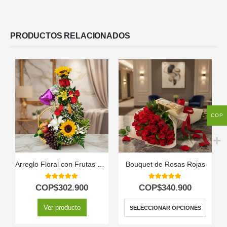
PRODUCTOS RELACIONADOS
COP
Arreglo Floral con Frutas Capella
Bouquet de Rosas Rojas
5.00
out of 5
5.00
out of 5
COP$
302.900
COP$
340.900
Ver producto
SELECCIONAR OPCIONES