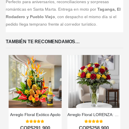
Perfecto para aniversarios, reconciliaciones y sorpresas
románticas en Santa Marta. Entrega en moto por
Taganga, El
Rodadero y Pueblo Viejo
, con despacho el mismo día si el
pedido llega temprano frente al corredor turístico.
TAMBIÉN TE RECOMENDAMOS…
Arreglo Floral Exótico Apolo
Arreglo Floral LORENZA: 24 Rosas Rojas y Amarillas Llenas de Vida ⚜️
5.00
out of 5
5.00
out of 5
COP$
291.900
COP$
258.900