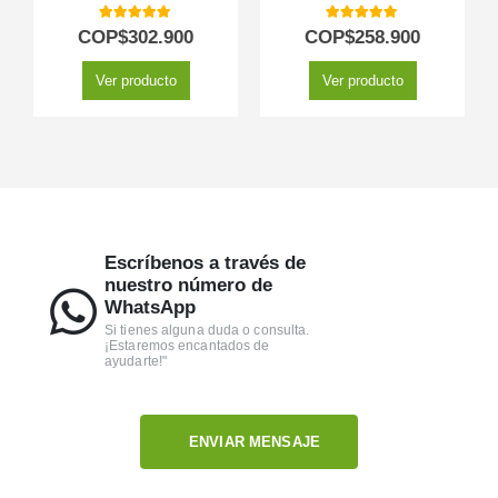
5.00
out of 5
5.00
out of 5
COP$
302.900
COP$
258.900
Ver producto
Ver producto
Escríbenos a través de
nuestro número de
WhatsApp
Si tienes alguna duda o consulta.
¡Estaremos encantados de
ayudarte!"
ENVIAR MENSAJE