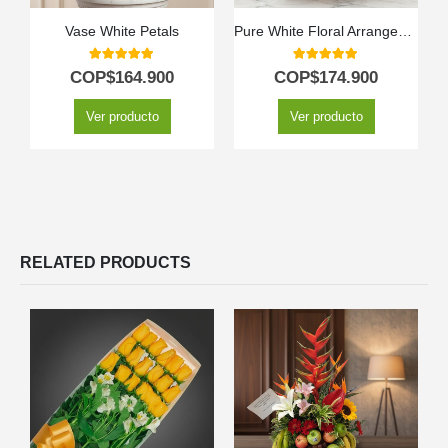
Vase White Petals
Pure White Floral Arrangement
5.00
out of 5
5.00
out of 5
COP$
164.900
COP$
174.900
Ver producto
Ver producto
RELATED PRODUCTS