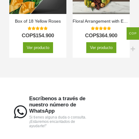
Box of 18 Yellow Roses
Floral Arrangement with Eclipse Fruits
COP
5.00
out of 5
5.00
out of 5
COP$
154.900
COP$
364.900
Ver producto
Ver producto
Escríbenos a través de
nuestro número de
WhatsApp
Si tienes alguna duda o consulta.
¡Estaremos encantados de
ayudarte!"