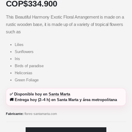
COP$
334.900
This Beautiful Harmony Exotic Floral Arrangement is made on a
rustic wooden base, it is made up of a variety of tropical flowers
such as
Lilies
Sunflowers
Iris
Birds of paradise
Heliconias
Green Foliage
✅
Disponible hoy
en
Santa Marta
🚚
Entrega hoy (2–4 h)
en Santa Marta y área metropolitana
Fabricante:
flores-santamarta.com