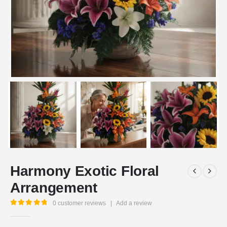
Harmony Exotic Floral
Arrangement
0
customer reviews
|
Add a review
5.00
out of 5