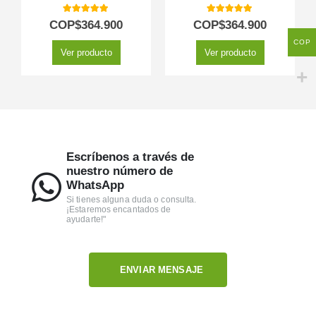
5.00
out of 5
5.00
out of 5
COP$
364.900
COP$
364.900
COP
Ver producto
Ver producto
Escríbenos a través de
nuestro número de
WhatsApp
Si tienes alguna duda o consulta.
¡Estaremos encantados de
ayudarte!"
ENVIAR MENSAJE