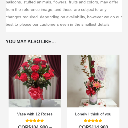
balloons, stuffed animals, flowers, fruits and colors, may differ
from the reference image, and these are subject to any
changes required. depending on availability, however we do our
best to please our customers even in the smallest details.
YOU MAY ALSO LIKE…
Vase with 12 Roses
Lonely I think of you
5.00
out of 5
5.00
out of 5
COP$
104.900
–
COP$
114.900