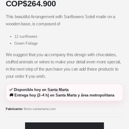
COP$
264.900
This beautiful Arrangement with Sunflowers Soleil made on a
wooden base, is composed of
12 sunflowers
Green Foliage
We suggest that you accompany this design with chocolates,
stuffed animals or wines to make your detail even more special,
in the next step of the purchase you can add these products to
your order if you wish.
✅
Disponible hoy
en
Santa Marta
🚚
Entrega hoy (2–4 h)
en Santa Marta y área metropolitana
Fabricante:
flores-santamarta.com