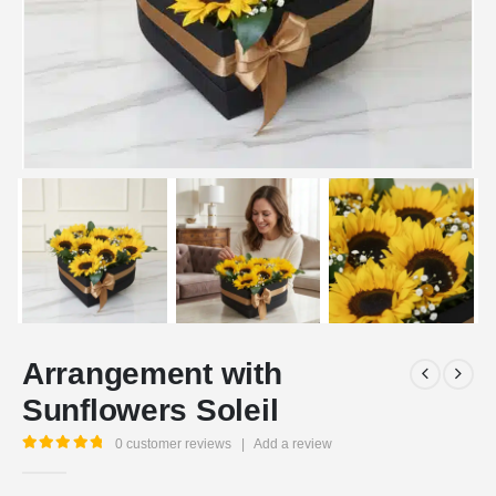
Arrangement with
Sunflowers Soleil
0
customer reviews
|
Add a review
5.00
out of 5